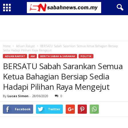
Home
Aduan Rakyat
BERSATU Sabah Sarankan Semua Ketua Bahagian Bersiap
Sedia Hadapi Pilihan Raya Mengejut
ADUAN RAKYAT
AM
BERITA SABAH & SARAWAK
POLITIK
BERSATU Sabah Sarankan Semua
Ketua Bahagian Bersiap Sedia
Hadapi Pilihan Raya Mengejut
By
Lucas Simon
-
28/06/2020
0
Facebook
Twitter