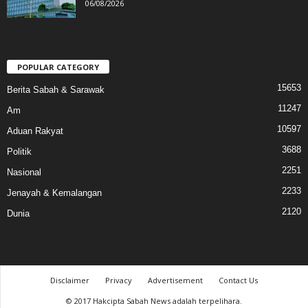
06/08/2026
POPULAR CATEGORY
15653
Berita Sabah & Sarawak
11247
Am
10597
Aduan Rakyat
3688
Politik
2251
Nasional
2233
Jenayah & Kemalangan
2120
Dunia
Disclaimer
Privacy
Advertisement
Contact Us
© 2017 Hakcipta Sabah News adalah terpelihara.