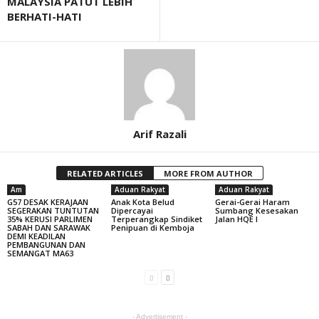
MALAYSIA PATUT LEBIH
BERHATI-HATI
Arif Razali
RELATED ARTICLES
MORE FROM AUTHOR
Am
Aduan Rakyat
Aduan Rakyat
G57 DESAK KERAJAAN
Anak Kota Belud
Gerai-Gerai Haram
SEGERAKAN TUNTUTAN
Dipercayai
Sumbang Kesesakan
35% KERUSI PARLIMEN
Terperangkap Sindiket
Jalan HQE I
SABAH DAN SARAWAK
Penipuan di Kemboja
DEMI KEADILAN
PEMBANGUNAN DAN
SEMANGAT MA63
- Advertisement -