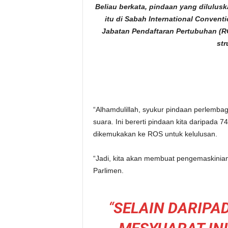
Beliau berkata, pindaan yang dilulus
itu di Sabah International Convent
Jabatan Pendaftaran Pertubuhan (R
str
“Alhamdulillah, syukur pindaan perlembag
suara. Ini bererti pindaan kita daripada 
dikemukakan ke ROS untuk kelulusan.
“Jadi, kita akan membuat pengemaskinian 
Parlimen.
“
SELAIN DARIPAD