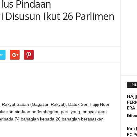
lus Pindaan
i Disusun Ikut 26 Parlimen
er
PI
HAJI
PER
Rakyat Sabah (Gagasan Rakyat), Datuk Seri Hajiji Noor
ERA
uluskan pindaan perlembagaan parti yang menyaksikan
Edito
daripada 74 bahagian kepada 26 bahagian berasaskan
Kini
FC P