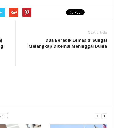
er
Next article
j
Dua Beradik Lemas di Sungai
ng
Melangkap Ditemui Meninggal Dunia
OR