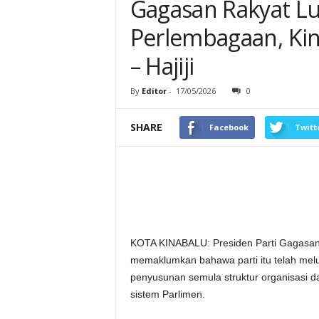
Gagasan Rakyat Lu
Perlembagaan, Kin
– Hajiji
By
Editor
-
17/05/2026
0
SHARE
Facebook
Twitt
KOTA KINABALU: Presiden Parti Gagasan 
memaklumkan bahawa parti itu telah mel
penyusunan semula struktur organisasi 
sistem Parlimen.