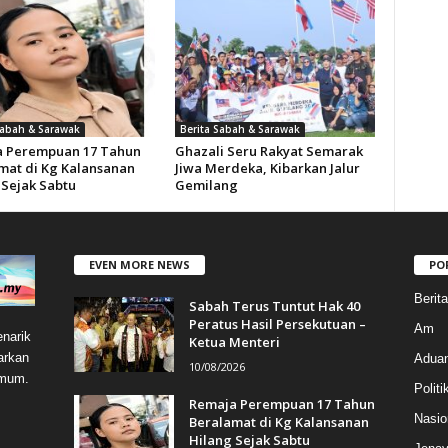
Sabah & Sarawak
Berita Sabah & Sarawak
 Perempuan 17 Tahun
Ghazali Seru Rakyat Semarak
mat di Kg Kalansanan
Jiwa Merdeka, Kibarkan Jalur
 Sejak Sabtu
Gemilang
EVEN MORE NEWS
PO
Berit
Sabah Terus Tuntut Hak 40
Peratus Hasil Persekutuan –
Am
narik
Ketua Menteri
arkan
Aduan
10/08/2026
umum.
Politi
Remaja Perempuan 17 Tahun
Nasio
Beralamat di Kg Kalansanan
Hilang Sejak Sabtu