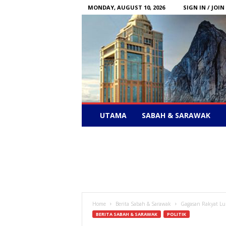
MONDAY, AUGUST 10, 2026
SIGN IN / JOIN
Sabah
UTAMA
SABAH & SARAWAK
News
–
Bebas
Bersuara
Home
Berita Sabah & Sarawak
Gagasan Rakyat Lul
BERITA SABAH & SARAWAK
POLITIK