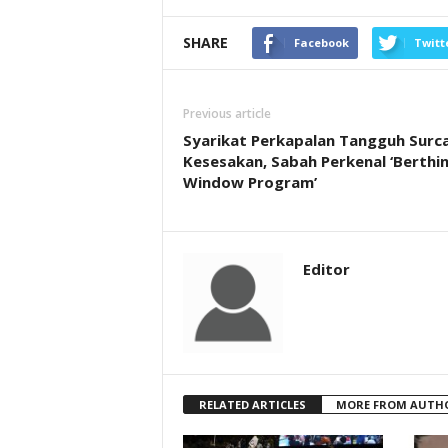
SHARE
Facebook
Twitt
Previous article
Syarikat Perkapalan Tangguh Surca
Kesesakan, Sabah Perkenal ‘Berthi
Window Program’
Editor
RELATED ARTICLES
MORE FROM AUTH