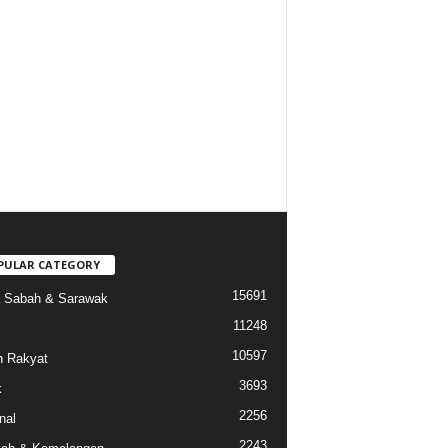
PULAR CATEGORY
15691
a Sabah & Sarawak
11248
10597
 Rakyat
3693
k
2256
nal
2243