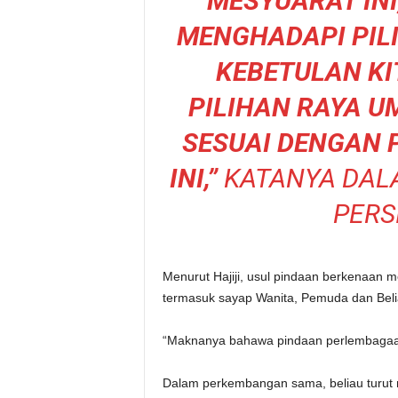
MESYUARAT INI
MENGHADAPI PIL
KEBETULAN K
PILIHAN RAYA U
SESUAI DENGAN 
INI,”
KATANYA DALA
PERS
Menurut Hajiji, usul pindaan berkenaan
termasuk sayap Wanita, Pemuda dan Beli
“Maknanya bahawa pindaan perlembagaan k
Dalam perkembangan sama, beliau turut m