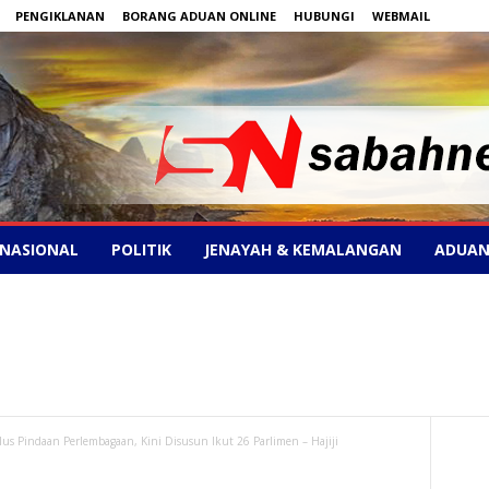
PENGIKLANAN
BORANG ADUAN ONLINE
HUBUNGI
WEBMAIL
NASIONAL
POLITIK
JENAYAH & KEMALANGAN
ADUAN
us Pindaan Perlembagaan, Kini Disusun Ikut 26 Parlimen – Hajiji