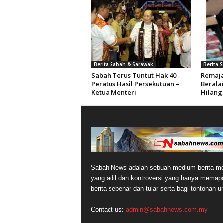
Berita Sabah & Sarawak
Berita 
Sabah Terus Tuntut Hak 40
Remaja
Peratus Hasil Persekutuan –
Berala
Ketua Menteri
Hilang
Sabah News adalah sebuah medium berita me
yang adil dan kontroversi yang hanya memap
berita sebenar dan tular serta bagi tontonan 
Contact us:
admin@sabahnews.com.my