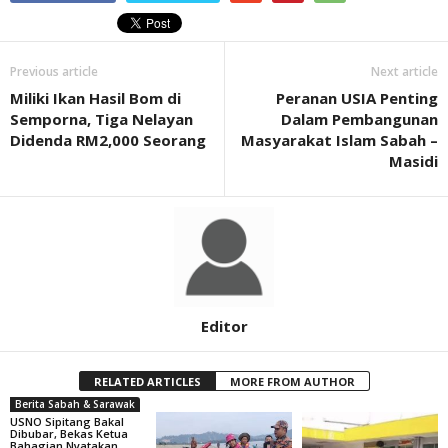
Previous article
Next article
Miliki Ikan Hasil Bom di
Peranan USIA Penting
Semporna, Tiga Nelayan
Dalam Pembangunan
Didenda RM2,000 Seorang
Masyarakat Islam Sabah –
Masidi
Editor
RELATED ARTICLES
MORE FROM AUTHOR
Berita Sabah & Sarawak
USNO Sipitang Bakal
Dibubar, Bekas Ketua
Bahagian Nyatakan