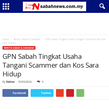
Home
Berita Sabah & Sarawak
GPN Sabah Tingkat Usaha Tangani Scammer dan Kos
Sara Hidup
BERITA SABAH & SARAWAK
GPN Sabah Tingkat Usaha
Tangani Scammer dan Kos Sara
Hidup
By
Editor
-
10/06/2026
0
Facebook
Twitter