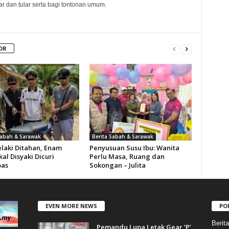
 dan tular serta bagi tontonan umum.
OR
Sabah & Sarawak
Berita Sabah & Sarawak
elaki Ditahan, Enam
Penyusuan Susu Ibu: Wanita
al Disyaki Dicuri
Perlu Masa, Ruang dan
pas
Sokongan – Julita
EVEN MORE NEWS
PO
Berit
Pemandu Lupa Letak Gear ‘P’