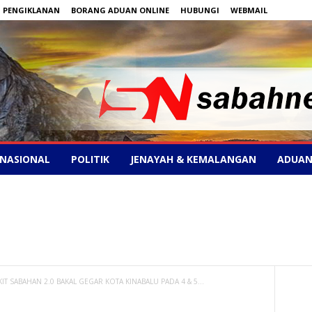
PENGIKLANAN
BORANG ADUAN ONLINE
HUBUNGI
WEBMAIL
NASIONAL
POLITIK
JENAYAH & KEMALANGAN
ADUAN
 SABAHAN 2.0 BAKAL GEGAR KOTA KINABALU PADA 4 & 5...