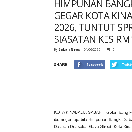
HIMPUNAN BANGK
GEGAR KOTA KINAB
2026, TUNTUT S
SIASATAN KES RM1
By
Sabah News
-
04/06/2026
0
SHARE
Facebook
Twitt
KOTA KINABALU, SABAH – Gelombang keb
ibu negeri apabila Himpunan Bangkit Sab
Dataran Deasoka, Gaya Street, Kota Ki