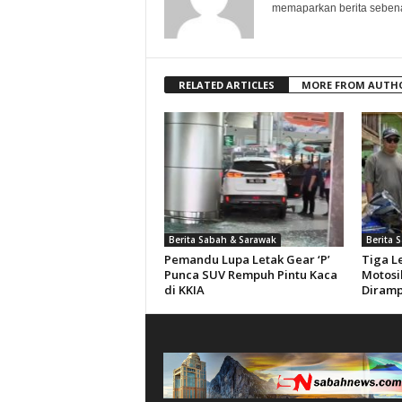
memaparkan berita sebenar
RELATED ARTICLES
MORE FROM AUTH
Berita Sabah & Sarawak
Berita 
Pemandu Lupa Letak Gear ‘P’
Tiga L
Punca SUV Rempuh Pintu Kaca
Motosik
di KKIA
Diram