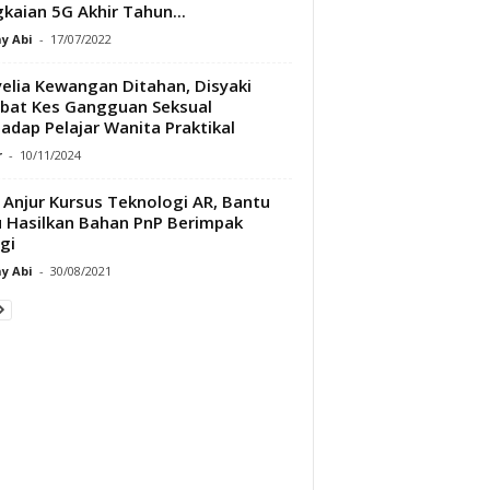
kaian 5G Akhir Tahun...
y Abi
-
17/07/2022
elia Kewangan Ditahan, Disyaki
ibat Kes Gangguan Seksual
adap Pelajar Wanita Praktikal
r
-
10/11/2024
Anjur Kursus Teknologi AR, Bantu
 Hasilkan Bahan PnP Berimpak
gi
y Abi
-
30/08/2021