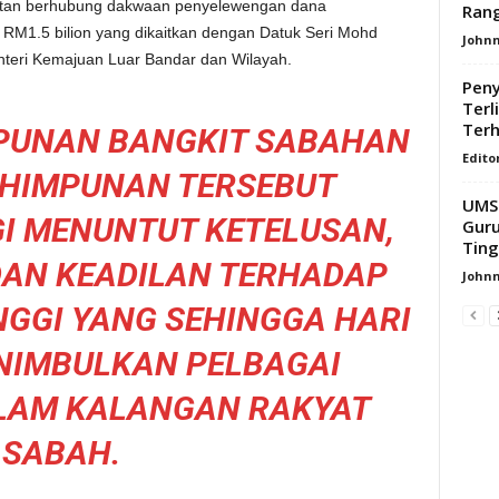
tan berhubung dakwaan penyelewengan dana
Rang
RM1.5 bilion yang dikaitkan dengan Datuk Seri Mohd
Johnn
nteri Kemajuan Luar Bandar dan Wilayah.
Peny
Terl
Terh
MPUNAN BANGKIT SABAHAN
Edito
, HIMPUNAN TERSEBUT
UMS 
I MENUNTUT KETELUSAN,
Guru
Ting
DAN KEADILAN TERHADAP
Johnn
NGGI YANG SEHINGGA HARI
ENIMBULKAN PELBAGAI
LAM KALANGAN RAKYAT
SABAH.