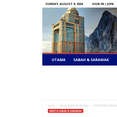
SUNDAY, AUGUST 9, 2026
SIGN IN / JOIN
Sabah
UTAMA
SABAH & SARAWAK
News
–
Bebas
Bersuara
Home
Berita Sabah & Sarawak
HIMPUNAN BANGKIT
BERITA SABAH & SARAWAK