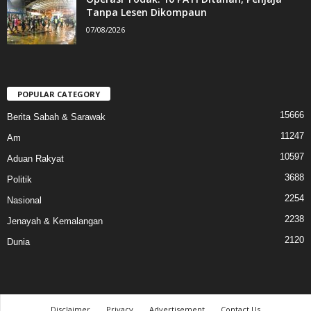
Tanpa Lesen Dikompaun
07/08/2026
POPULAR CATEGORY
15666
Berita Sabah & Sarawak
11247
Am
10597
Aduan Rakyat
3688
Politik
2254
Nasional
2238
Jenayah & Kemalangan
2120
Dunia
Disclaimer
Privacy
Advertisement
Contact Us