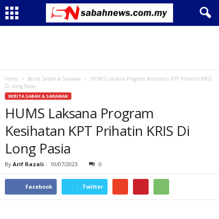
Home
Berita Sabah & Sarawak
HUMS Laksana Program Kesihatan KPT Prihatin KRIS
Di Long Pasia
BERITA SABAH & SARAWAK
HUMS Laksana Program
Kesihatan KPT Prihatin KRIS Di
Long Pasia
By
Arif Razali
-
10/07/2023
0
Facebook
Twitter