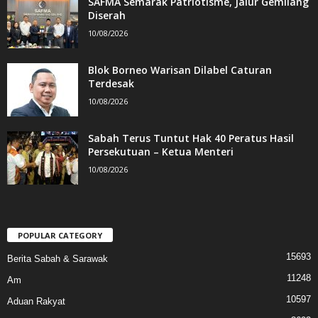
SAFMA Semarak Patriotisme, Jalur Gemilang
Diserah
10/08/2026
Blok Borneo Warisan Dilabel Caturan
Terdesak
10/08/2026
Sabah Terus Tuntut Hak 40 Peratus Hasil
Persekutuan – Ketua Menteri
10/08/2026
POPULAR CATEGORY
15693
Berita Sabah & Sarawak
11248
Am
10597
Aduan Rakyat