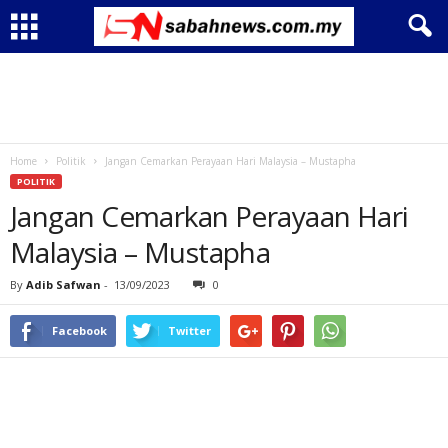
Home
Politik
Jangan Cemarkan Perayaan Hari Malaysia – Mustapha
POLITIK
Jangan Cemarkan Perayaan Hari
Malaysia – Mustapha
By
Adib Safwan
-
13/09/2023
0
Facebook
Twitter