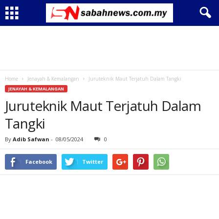
Home
Jenayah & Kemalangan
Juruteknik Maut Terjatuh Dalam Tangki
JENAYAH & KEMALANGAN
Juruteknik Maut Terjatuh Dalam
Tangki
By
Adib Safwan
-
08/05/2024
0
Facebook
Twitter