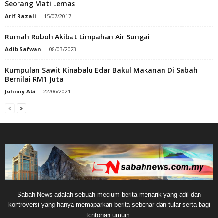
Seorang Mati Lemas
Arif Razali
-
15/07/2017
Rumah Roboh Akibat Limpahan Air Sungai
Adib Safwan
-
08/03/2023
Kumpulan Sawit Kinabalu Edar Bakul Makanan Di Sabah
Bernilai RM1 Juta
Johnny Abi
-
22/06/2021
Sabah News adalah sebuah medium berita menarik yang adil dan
kontroversi yang hanya memaparkan berita sebenar dan tular serta bagi
tontonan umum.