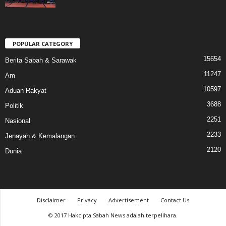
POPULAR CATEGORY
15654
Berita Sabah & Sarawak
11247
Am
10597
Aduan Rakyat
3688
Politik
2251
Nasional
2233
Jenayah & Kemalangan
2120
Dunia
Disclaimer
Privacy
Advertisement
Contact Us
© 2017 Hakcipta Sabah News adalah terpelihara.