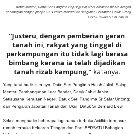
Ketua Menteri, Datuk Seri Panglima Haji Hajiji Haji Noor beramah mesra dengan
sebahagian dengan pleajar OKU ketika melawat ke Bangunan Persatuan Untuk Orang
Pekak Tawau di sini, hari ini…
“Justeru, dengan pemberian geran
tanah ini, rakyat yang tinggal di
perkampungan itu tidak lagi berasa
bimbang kerana ia telah dijadikan
tanah rizab kampung,”
katanya.
Yang turut hadir isterinya, Datin Seri Panglima Hajah Juliah Salag;
Menteri Pembangunan Luar Bandar, Datuk Jahid Jahim;
Setiausaha Kerajaan Negeri, Datuk Seri Panglima Sr Safar Untong;
dan Pengarah Jabatan Tanah dan Ukur, Datuk Sr Bernard Liew.
Selain menghadiri beberapa lagi rumah terbuka Aidilfitri termasuk
rumah terbuka Keluarga Titingan dan Parti BERSATU Bahagian