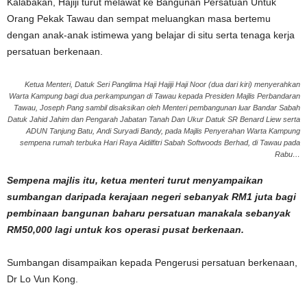
Kalabakan, Hajiji turut melawat ke Bangunan Persatuan Untuk
Orang Pekak Tawau dan sempat meluangkan masa bertemu
dengan anak-anak istimewa yang belajar di situ serta tenaga kerja
persatuan berkenaan.
Ketua Menteri, Datuk Seri Panglima Haji Hajiji Haji Noor (dua dari kiri) menyerahkan
Warta Kampung bagi dua perkampungan di Tawau kepada Presiden Majlis Perbandaran
Tawau, Joseph Pang sambil disaksikan oleh Menteri pembangunan luar Bandar Sabah
Datuk Jahid Jahim dan Pengarah Jabatan Tanah Dan Ukur Datuk SR Benard Liew serta
ADUN Tanjung Batu, Andi Suryadi Bandy, pada Majlis Penyerahan Warta Kampung
sempena rumah terbuka Hari Raya Aidilfitri Sabah Softwoods Berhad, di Tawau pada
Rabu…
Sempena majlis itu, ketua menteri turut menyampaikan
sumbangan daripada kerajaan negeri sebanyak RM1 juta bagi
pembinaan bangunan baharu persatuan manakala sebanyak
RM50,000 lagi untuk kos operasi pusat berkenaan.
Sumbangan disampaikan kepada Pengerusi persatuan berkenaan,
Dr Lo Vun Kong.