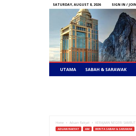
SATURDAY, AUGUST 8, 2026
SIGN IN / JOI
Sabah
UTAMA
SABAH & SARAWAK
News
–
Bebas
Bersuara
Home
Aduan Rakyat
KERAJAAN NEGERI SAMBUT 
ADUAN RAKYAT
AM
BERITA SABAH & SARAWAK