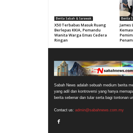
Berita Sabah & Sarawak
Berita 
X50 Terbabas Masuk Ruang
James 
Berlepas KKIA, Pemandu
Kemasu
Wanita Warga Emas Cedera
Pemimp
Ringan
Penam
Sabah News adalah sebuah medium berita me
yang adil dan kontroversi yang hanya memap
berita sebenar dan tular serta bagi tontonan 
Contact us:
admin@sabahnews.com.my