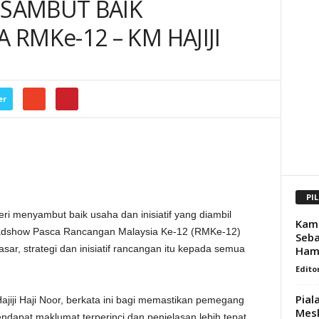
 SAMBUT BAIK
RMKe-12 – KM HAJIJI
er
PI
 menyambut baik usaha dan inisiatif yang diambil
Kamp
adshow Pasca Rancangan Malaysia Ke-12 (RMKe-12)
Seb
r, strategi dan inisiatif rancangan itu kepada semua
Ham
Edito
Pial
ajiji Haji Noor, berkata ini bagi memastikan pemegang
Mes
ndapat maklumat terperinci dan penjelasan lebih tepat