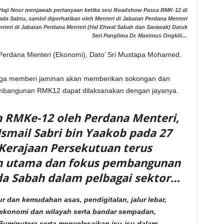
ji Haji Noor menjawab pertanyaan ketika sesi Roadshow Pasca RMK-12 di
da Sabtu, sambil diperhatikan oleh Menteri di Jabatan Perdana Menteri
eri di Jabatan Perdana Menteri (Hal Ehwal Sabah dan Sarawak) Datuk
Seri Panglima Dr. Maximus Ongkili…
n Perdana Menteri (Ekonomi), Dato’ Sri Mustapa Mohamed.
 juga memberi jaminan akan memberikan sokongan dan
mbangunan RMK12 dapat dilaksanakan dengan jayanya.
RMKe-12 oleh Perdana Menteri,
Ismail Sabri bin Yaakob pada 27
Kerajaan Persekutuan terus
n utama dan fokus pembangunan
da Sabah dalam pelbagai sektor…
r dan kemudahan asas, pendigitalan, jalur lebar,
ekonomi dan wilayah serta bandar sempadan,
umiputera serta menyelesaikan isu-isu dalam