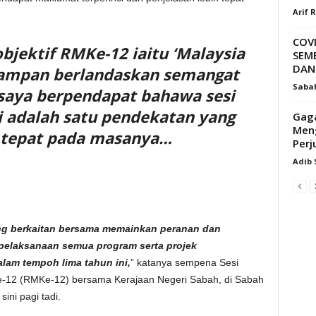
Arif 
COVI
bjektif RMKe-12 iaitu ‘Malaysia
SEM
DAN 
Mampan berlandaskan semangat
Saba
 saya berpendapat bahawa sesi
i adalah satu pendekatan yang
Gag
Meng
 tepat pada masanya…
Perj
Adib
ang berkaitan bersama memainkan peranan dan
pelaksanaan semua program serta projek
lam tempoh lima tahun ini,
” katanya sempena Sesi
-12 (RMKe-12) bersama Kerajaan Negeri Sabah, di Sabah
ini pagi tadi.