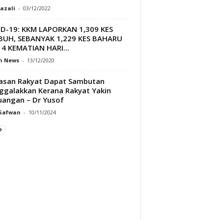
Razali
-
03/12/2022
D-19: KKM LAPORKAN 1,309 KES
BUH, SEBANYAK 1,229 KES BAHARU
4 KEMATIAN HARI...
h News
-
13/12/2020
asan Rakyat Dapat Sambutan
galakkan Kerana Rakyat Yakin
uangan – Dr Yusof
 Safwan
-
10/11/2024