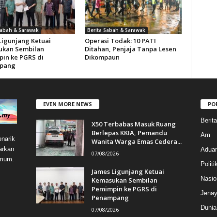
Sabah & Sarawak
Berita Sabah & Sarawak
Ligunjang Ketuai
Operasi Todak: 10 PATI
kan Sembilan
Ditahan, Penjaja Tanpa Lesen
in ke PGRS di
Dikompaun
pang
EVEN MORE NEWS
PO
Berit
X50 Terbabas Masuk Ruang
Berlepas KKIA, Pemandu
Am
narik
Wanita Warga Emas Cedera...
arkan
Aduan
07/08/2026
umum.
Politi
James Ligunjang Ketuai
Nasio
Kemasukan Sembilan
Pemimpin ke PGRS di
Jenay
Penampang
Dunia
07/08/2026