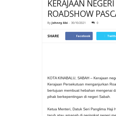
KERAJAAN NEGERI
ROADSHOW PASCA 
By
Johnny Abi
-
30/10/2021
0
SHARE
Facebook
Twitt
KOTA KINABALU, SABAH – Kerajaan negeri
Kerajaan Persekutuan menganjurkan Ro
bertujuan membuat hebahan mengenai dasa
pihak berkepentingan di negeri Sabah.
Ketua Menteri, Datuk Seri Panglima Haji H
taruh atau amanah di peringkat negeri me