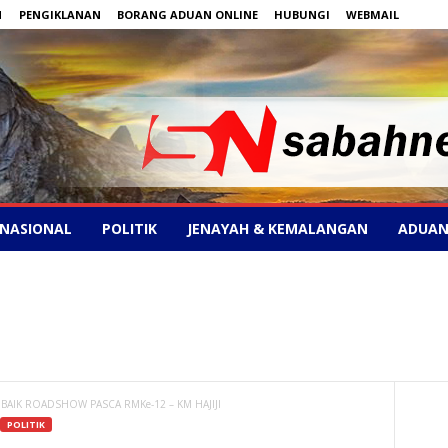
N
PENGIKLANAN
BORANG ADUAN ONLINE
HUBUNGI
WEBMAIL
NASIONAL
POLITIK
JENAYAH & KEMALANGAN
ADUAN
BAIK ROADSHOW PASCA RMKe-12 – KM HAJIJI
POLITIK