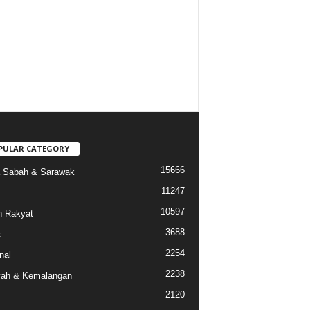
PULAR CATEGORY
15666
a Sabah & Sarawak
11247
10597
 Rakyat
3688
k
2254
nal
2238
ah & Kemalangan
2120