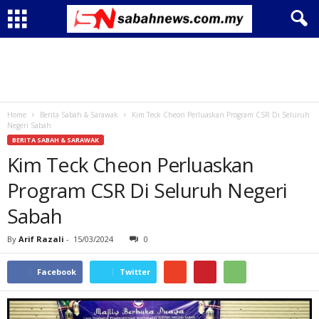
Home
Berita Sabah & Sarawak
Kim Teck Cheon Perluaskan Program CSR Di Seluruh
Negeri Sabah
BERITA SABAH & SARAWAK
Kim Teck Cheon Perluaskan
Program CSR Di Seluruh Negeri
Sabah
By
Arif Razali
-
15/03/2024
0
Facebook
Twitter