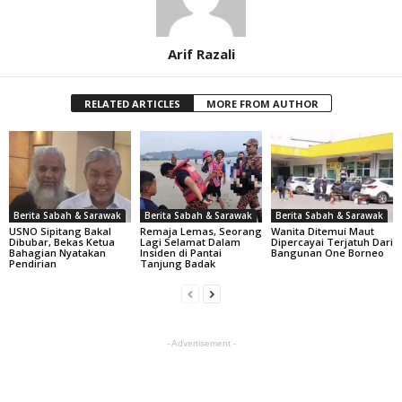
Arif Razali
RELATED ARTICLES
MORE FROM AUTHOR
Berita Sabah & Sarawak
Berita Sabah & Sarawak
Berita Sabah & Sarawak
USNO Sipitang Bakal
Remaja Lemas, Seorang
Wanita Ditemui Maut
Dibubar, Bekas Ketua
Lagi Selamat Dalam
Dipercayai Terjatuh Dari
Bahagian Nyatakan
Insiden di Pantai
Bangunan One Borneo
Pendirian
Tanjung Badak
- Advertisement -