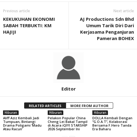
Previous article
Next article
KEKUKUHAN EKONOMI
AJ Productions Sdn Bhd
SABAH TERBUKTI: KM
Umum Tarik Diri Dari
HAJIJI
Kerjasama Penganjuran
Pameran BOHEX
Editor
RELATED ARTICLES
MORE FROM AUTHOR
Hiburan
Hiburan
Hiburan
Aliff Aziz Kembali Jadi
Pelakon Popular China
DOLLA Kembali Dengan
Tumpuan, Bintangi
Cheng Lei Bakal Tampil
“G.O.A.T”, Kolaborasi
Drama Poligami ‘Madu
di Acara iQIYI STARSHIP
Bersama F.Hero Tanda
Atau Racun’
2026 September Ini
Era Baharu