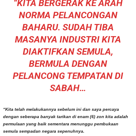
“KITA BERGERAK KE ARAH
NORMA PELANCONGAN
BAHARU. SUDAH TIBA
MASANYA INDUSTRI KITA
DIAKTIFKAN SEMULA,
BERMULA DENGAN
PELANCONG TEMPATAN DI
SABAH…
“Kita telah melakukannya sebelum ini dan saya percaya
dengan seberapa banyak tarikan di enam (6) zon kita adalah
permulaan yang baik sementara menunggu pembukaan
semula sempadan negara sepenuhnya.