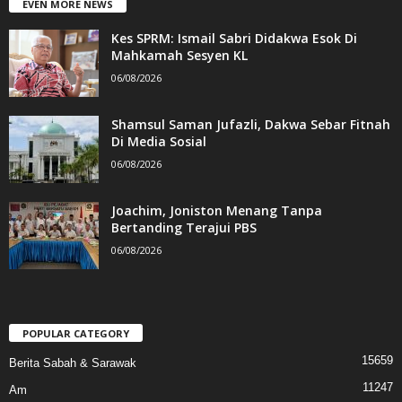
EVEN MORE NEWS
Kes SPRM: Ismail Sabri Didakwa Esok Di
Mahkamah Sesyen KL
06/08/2026
Shamsul Saman Jufazli, Dakwa Sebar Fitnah
Di Media Sosial
06/08/2026
Joachim, Joniston Menang Tanpa
Bertanding Terajui PBS
06/08/2026
POPULAR CATEGORY
15659
Berita Sabah & Sarawak
11247
Am