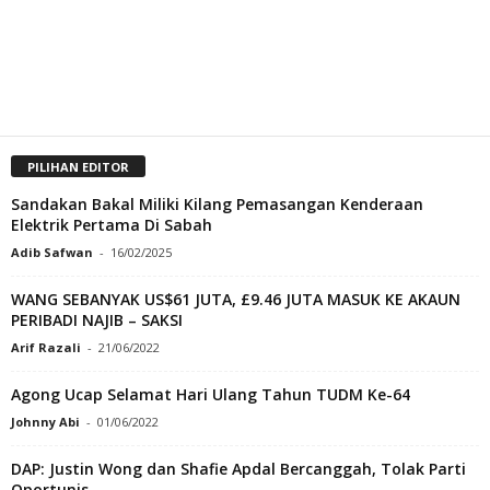
PILIHAN EDITOR
Sandakan Bakal Miliki Kilang Pemasangan Kenderaan
Elektrik Pertama Di Sabah
Adib Safwan
-
16/02/2025
WANG SEBANYAK US$61 JUTA, £9.46 JUTA MASUK KE AKAUN
PERIBADI NAJIB – SAKSI
Arif Razali
-
21/06/2022
Agong Ucap Selamat Hari Ulang Tahun TUDM Ke-64
Johnny Abi
-
01/06/2022
DAP: Justin Wong dan Shafie Apdal Bercanggah, Tolak Parti
Oportunis