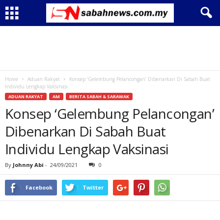
Home
Aduan Rakyat
Konsep ‘Gelembung Pelancongan’ Dibenarkan Di Sabah Buat
Individu Lengkap Vaksinasi
ADUAN RAKYAT
AM
BERITA SABAH & SARAWAK
Konsep ‘Gelembung Pelancongan’
Dibenarkan Di Sabah Buat
Individu Lengkap Vaksinasi
By
Johnny Abi
-
24/09/2021
0
Facebook
Twitter