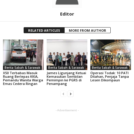
Editor
RELATED ARTICLES
MORE FROM AUTHOR
Berita Sabah & Sarawak
Berita Sabah & Sarawak
Berita Sabah & Sarawak
X50 Terbabas Masuk
James Ligunjang Ketuai
Operasi Todak: 10 PATI
Ruang Berlepas KKIA,
Kemasukan Sembilan
Ditahan, Penjaja Tanpa
Pemandu Wanita Warga
Pemimpin ke PGRS di
Lesen Dikompaun
Emas Cedera Ringan
Penampang
- Advertisement -