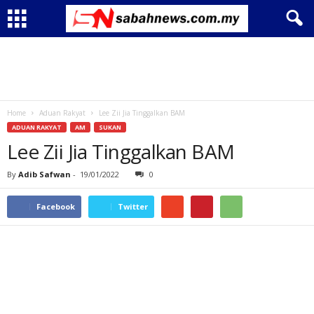
Home
Aduan Rakyat
Lee Zii Jia Tinggalkan BAM
ADUAN RAKYAT
AM
SUKAN
Lee Zii Jia Tinggalkan BAM
By
Adib Safwan
-
19/01/2022
0
Facebook
Twitter