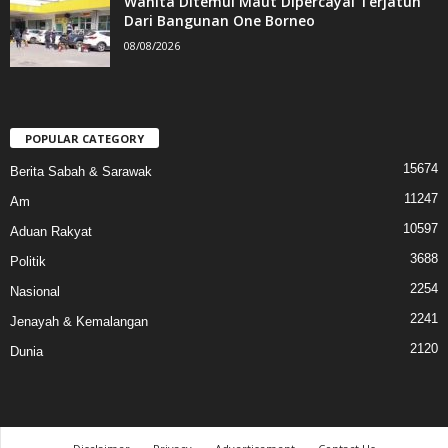
Wanita Ditemui Maut Dipercayai Terjatuh
Dari Bangunan One Borneo
08/08/2026
POPULAR CATEGORY
15674
Berita Sabah & Sarawak
11247
Am
10597
Aduan Rakyat
3688
Politik
2254
Nasional
2241
Jenayah & Kemalangan
2120
Dunia