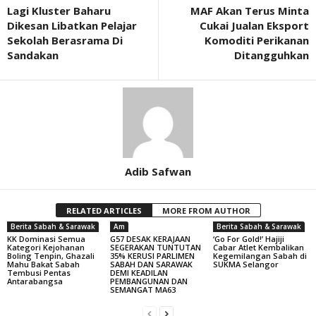
Lagi Kluster Baharu
MAF Akan Terus Minta
Dikesan Libatkan Pelajar
Cukai Jualan Eksport
Sekolah Berasrama Di
Komoditi Perikanan
Sandakan
Ditangguhkan
Adib Safwan
RELATED ARTICLES
MORE FROM AUTHOR
Berita Sabah & Sarawak
Am
Berita Sabah & Sarawak
KK Dominasi Semua
G57 DESAK KERAJAAN
‘Go For Gold!’ Hajiji
Kategori Kejohanan
SEGERAKAN TUNTUTAN
Cabar Atlet Kembalikan
Boling Tenpin, Ghazali
35% KERUSI PARLIMEN
Kegemilangan Sabah di
Mahu Bakat Sabah
SABAH DAN SARAWAK
SUKMA Selangor
Tembusi Pentas
DEMI KEADILAN
Antarabangsa
PEMBANGUNAN DAN
SEMANGAT MA63