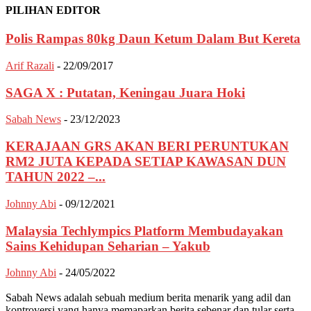
PILIHAN EDITOR
Polis Rampas 80kg Daun Ketum Dalam But Kereta
Arif Razali
-
22/09/2017
SAGA X : Putatan, Keningau Juara Hoki
Sabah News
-
23/12/2023
KERAJAAN GRS AKAN BERI PERUNTUKAN
RM2 JUTA KEPADA SETIAP KAWASAN DUN
TAHUN 2022 –...
Johnny Abi
-
09/12/2021
Malaysia Techlympics Platform Membudayakan
Sains Kehidupan Seharian – Yakub
Johnny Abi
-
24/05/2022
Sabah News adalah sebuah medium berita menarik yang adil dan
kontroversi yang hanya memaparkan berita sebenar dan tular serta