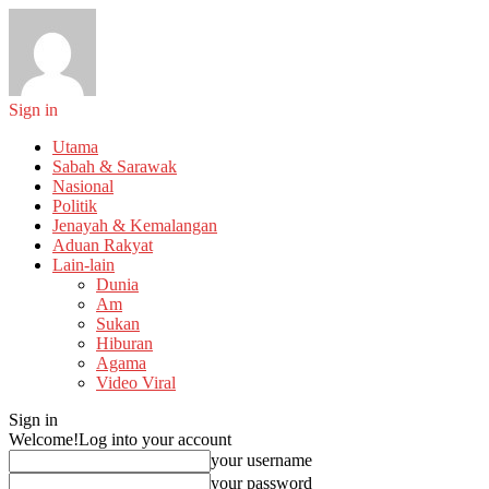
Sign in
Utama
Sabah & Sarawak
Nasional
Politik
Jenayah & Kemalangan
Aduan Rakyat
Lain-lain
Dunia
Am
Sukan
Hiburan
Agama
Video Viral
Sign in
Welcome!
Log into your account
your username
your password