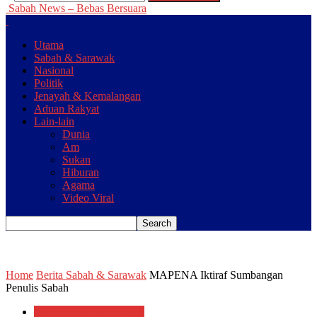
Sabah News – Bebas Bersuara
Utama
Sabah & Sarawak
Nasional
Politik
Jenayah & Kemalangan
Aduan Rakyat
Lain-lain
Dunia
Am
Sukan
Hiburan
Agama
Video Viral
Home
Berita Sabah & Sarawak
MAPENA Iktiraf Sumbangan
Penulis Sabah
Berita Sabah & Sarawak