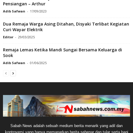
Pensiangan – Arthur
Adib Safwan
-
17/09/2023
Dua Remaja Warga Asing Ditahan, Disyaki Terlibat Kegiatan
Curi Wayar Elektrik
Editor
-
29/03/2025
Remaja Lemas Ketika Mandi Sungai Bersama Keluarga di
Sook
Adib Safwan
-
01/06/2025
Sabah News adalah sebuah medium berita menarik yang adil dan
kontroversi yang hanya memaparkan berita sebenar dan tular serta bagi