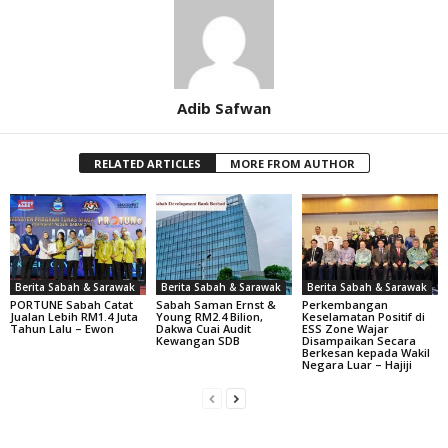
Adib Safwan
RELATED ARTICLES
MORE FROM AUTHOR
Berita Sabah & Sarawak
Berita Sabah & Sarawak
Berita Sabah & Sarawak
PORTUNE Sabah Catat
Sabah Saman Ernst &
Perkembangan
Jualan Lebih RM1.4 Juta
Young RM2.4 Bilion,
Keselamatan Positif di
Tahun Lalu – Ewon
Dakwa Cuai Audit
ESS Zone Wajar
Kewangan SDB
Disampaikan Secara
Berkesan kepada Wakil
Negara Luar – Hajiji