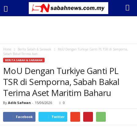
Home
Berita Sabah & Sarawak
MoU Dengan Turkiye Ganti PL TSR di Semporna,
Sabah Bakal Terima Aset...
BERITA SABAH & SARAWAK
MoU Dengan Turkiye Ganti PL
TSR di Semporna, Sabah Bakal
Terima Aset Maritim Baharu
By
Adib Safwan
-
15/06/2026
0
Facebook
Twitter