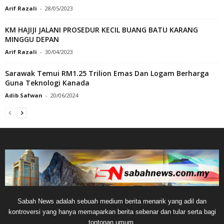
Arif Razali
-
28/05/2023
KM HAJIJI JALANI PROSEDUR KECIL BUANG BATU KARANG
MINGGU DEPAN
Arif Razali
-
30/04/2023
Sarawak Temui RM1.25 Trilion Emas Dan Logam Berharga
Guna Teknologi Kanada
Adib Safwan
-
20/06/2024
Sabah News adalah sebuah medium berita menarik yang adil dan
kontroversi yang hanya memaparkan berita sebenar dan tular serta bagi
tontonan umum.