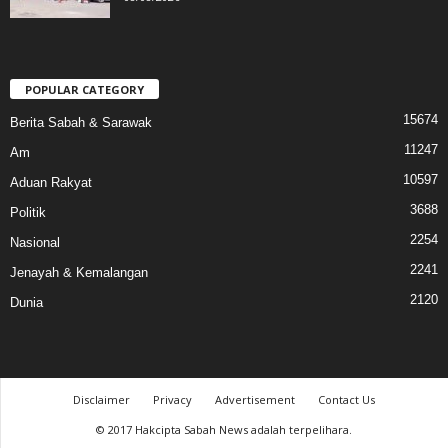
POPULAR CATEGORY
15674
Berita Sabah & Sarawak
11247
Am
10597
Aduan Rakyat
3688
Politik
2254
Nasional
2241
Jenayah & Kemalangan
2120
Dunia
Disclaimer
Privacy
Advertisement
Contact Us
© 2017 Hakcipta Sabah News adalah terpelihara.