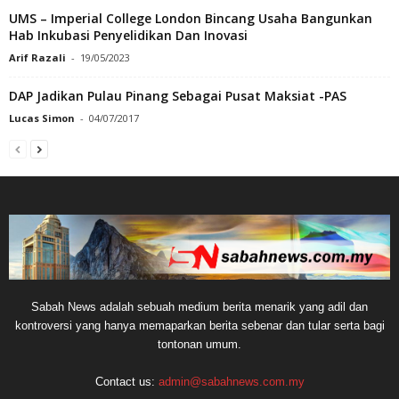
UMS – Imperial College London Bincang Usaha Bangunkan
Hab Inkubasi Penyelidikan Dan Inovasi
Arif Razali
-
19/05/2023
DAP Jadikan Pulau Pinang Sebagai Pusat Maksiat -PAS
Lucas Simon
-
04/07/2017
Sabah News adalah sebuah medium berita menarik yang adil dan
kontroversi yang hanya memaparkan berita sebenar dan tular serta bagi
tontonan umum.
Contact us:
admin@sabahnews.com.my