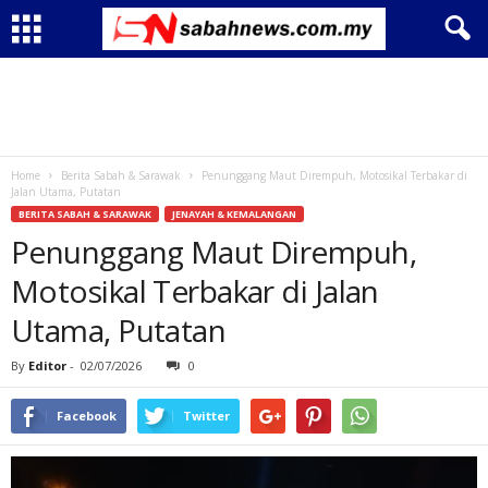
Home
Berita Sabah & Sarawak
Penunggang Maut Dirempuh, Motosikal Terbakar di
Jalan Utama, Putatan
BERITA SABAH & SARAWAK
JENAYAH & KEMALANGAN
Penunggang Maut Dirempuh,
Motosikal Terbakar di Jalan
Utama, Putatan
By
Editor
-
02/07/2026
0
Facebook
Twitter