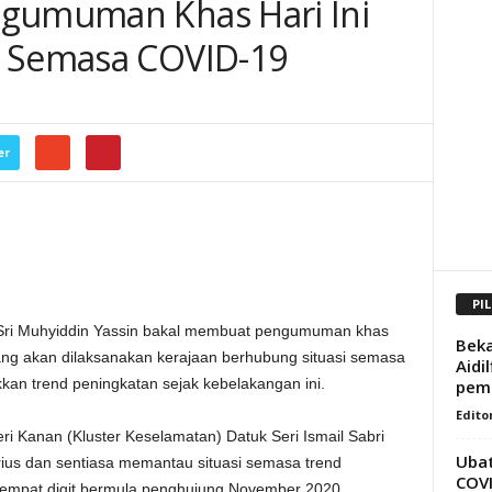
ngumuman Khas Hari Ini
i Semasa COVID-19
er
PI
ri Muhyiddin Yassin bakal membuat pengumuman khas
Beka
yang akan dilaksanakan kerajaan berhubung situasi semasa
Aidi
an trend peningkatan sejak kebelakangan ini.
pemb
Edito
 Kanan (Kluster Keselamatan) Datuk Seri Ismail Sabri
Ubat
us dan sentiasa memantau situasi semasa trend
COV
 empat digit bermula penghujung November 2020,