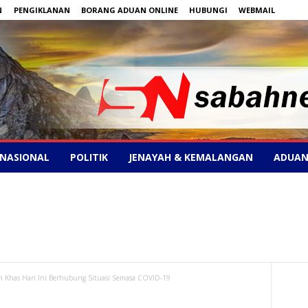
N
PENGIKLANAN
BORANG ADUAN ONLINE
HUBUNGI
WEBMAIL
NASIONAL
POLITIK
JENAYAH & KEMALANGAN
ADUAN
Khas Hari Ini Berhubung Situasi Semasa COVID-19