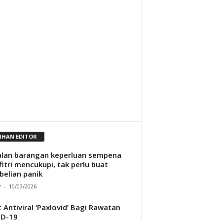
LIHAN EDITOR
lan barangan keperluan sempena
lfitri mencukupi, tak perlu buat
elian panik
r
-
10/03/2026
 Antiviral ‘Paxlovid’ Bagi Rawatan
ID-19