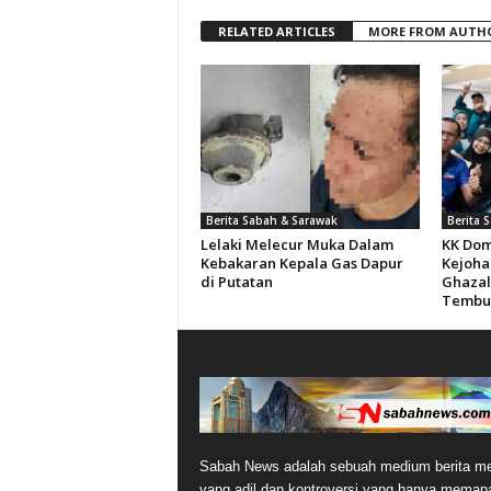
RELATED ARTICLES
MORE FROM AUTH
Berita Sabah & Sarawak
Berita 
Lelaki Melecur Muka Dalam
KK Dom
Kebakaran Kepala Gas Dapur
Kejoha
di Putatan
Ghazal
Tembus
Sabah News adalah sebuah medium berita me
yang adil dan kontroversi yang hanya memap