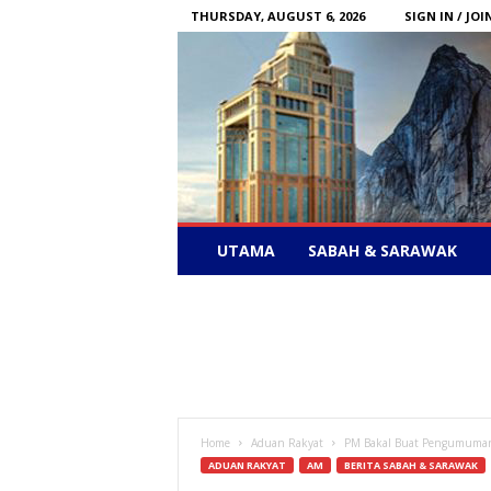
THURSDAY, AUGUST 6, 2026
SIGN IN / JOI
Sabah
UTAMA
SABAH & SARAWAK
News
–
Bebas
Bersuara
Home
Aduan Rakyat
PM Bakal Buat Pengumuman 
ADUAN RAKYAT
AM
BERITA SABAH & SARAWAK