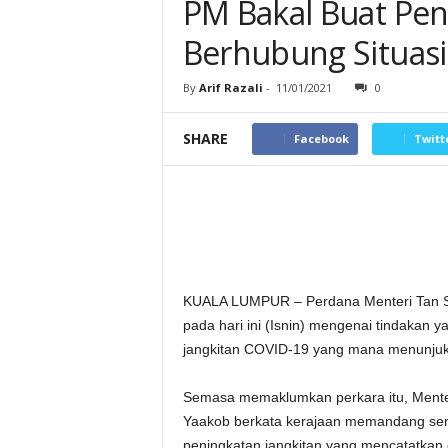
PM Bakal Buat Pe
Berhubung Situas
By
Arif Razali
-
11/01/2021
0
SHARE
Facebook
Twitt
KUALA LUMPUR – Perdana Menteri Tan S
pada hari ini (Isnin) mengenai tindakan 
jangkitan COVID-19 yang mana menunjukk
Semasa memaklumkan perkara itu, Menteri
Yaakob berkata kerajaan memandang seri
peningkatan jangkitan yang mencatatkan