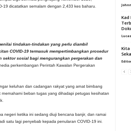
Johnn
ID-19 dicatatkan semalam dengan 2,433 kes baharu.
Kad 
Terb
Doku
Luca
nilai tindakan-tindakan yang perlu diambil
Kita
kitan COVID-19 termasuk mempertimbangkan prosedur
Seka
an sektor sosial bagi mengurangkan pergerakan dan
Edito
media perkembangan Perintah Kawalan Pergerakan
dengar keluhan dan cadangan rakyat yang amat bimbang
at memahami beban tugas yang dihadapi petugas kesihatan
k.
pa negeri ketika ini sedang diuji bencana banjir, dan ramai
adi satu lagi penyebab kepada penularan COVID-19 ini.