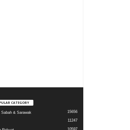
PULAR CATEGORY
15656
a Sabah & Sarawak
11247
10597
 Rakyat