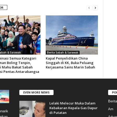
OR
Sabah & Sarawak
Berita Sabah & Sarawak
inasi Semua Kategori
Kapal Penyelidikan China
nan Boling Tenpin,
Singgah di KK, Buka Peluang
i Mahu Bakat Sabah
Kerjasama Sains Marin Sabah
i Pentas Antarabangsa
EVEN MORE NEWS
PO
Berit
Lelaki Melecur Muka Dalam
Kebakaran Kepala Gas Dapur
Am
narik
di Putatan
arkan
Aduan