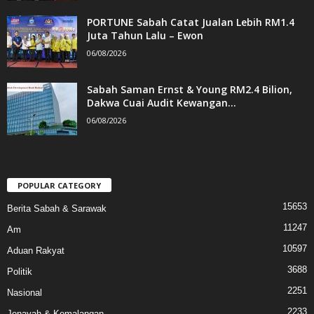
PORTUNE Sabah Catat Jualan Lebih RM1.4
Juta Tahun Lalu – Ewon
06/08/2026
Sabah Saman Ernst & Young RM2.4 Bilion,
Dakwa Cuai Audit Kewangan...
06/08/2026
POPULAR CATEGORY
15653
Berita Sabah & Sarawak
11247
Am
10597
Aduan Rakyat
3688
Politik
2251
Nasional
2233
Jenayah & Kemalangan