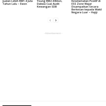
Jualan Lebih RM1.4 Juta
Young RM2.4 Bilion,
Keselamatan Positif di
Tahun Lalu – Ewon
Dakwa Cuai Audit
ESS Zone Wajar
Kewangan SDB
Disampaikan Secara
Berkesan kepada Wakil
Negara Luar – Hajiji
- Advertisement -