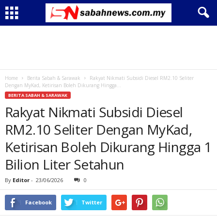
Home
Berita Sabah & Sarawak
Rakyat Nikmati Subsidi Diesel RM2.10 Seliter
Dengan MyKad, Ketirisan Boleh Dikurang Hingga...
BERITA SABAH & SARAWAK
Rakyat Nikmati Subsidi Diesel
RM2.10 Seliter Dengan MyKad,
Ketirisan Boleh Dikurang Hingga 1
Bilion Liter Setahun
By
Editor
-
23/06/2026
0
Facebook
Twitter