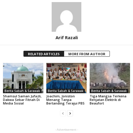
Arif Razali
RELATED ARTICLES
MORE FROM AUTHOR
Berita Sabah & Sarawak
Berita Sabah & Sarawak
Berita Sabah & Sarawak
Shamsul Saman Jufazli,
Joachim, Joniston
Tiga Mangsa Terkena
Dakwa Sebar Fitnah Di
Menang Tanpa
Renjatan Elektrik di
Media Sosial
Bertanding Terajui PBS
Beaufort
- Advertisement -