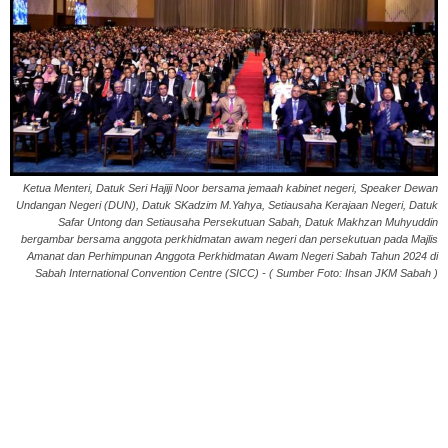
Ketua Menteri, Datuk Seri Hajiji Noor bersama jemaah kabinet negeri, Speaker Dewan
Undangan Negeri (DUN), Datuk SKadzim M.Yahya, Setiausaha Kerajaan Negeri, Datuk
Safar Untong dan Setiausaha Persekutuan Sabah, Datuk Makhzan Muhyuddin
bergambar bersama anggota perkhidmatan awam negeri dan persekutuan pada Majlis
Amanat dan Perhimpunan Anggota Perkhidmatan Awam Negeri Sabah Tahun 2024 di
Sabah International Convention Centre (SICC) - ( Sumber Foto: Ihsan JKM Sabah )