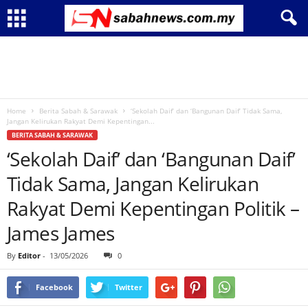
Home
Berita Sabah & Sarawak
‘Sekolah Daif’ dan ‘Bangunan Daif’ Tidak Sama,
Jangan Kelirukan Rakyat Demi Kepentingan...
BERITA SABAH & SARAWAK
‘Sekolah Daif’ dan ‘Bangunan Daif’
Tidak Sama, Jangan Kelirukan
Rakyat Demi Kepentingan Politik –
James James
By
Editor
-
13/05/2026
0
Facebook
Twitter