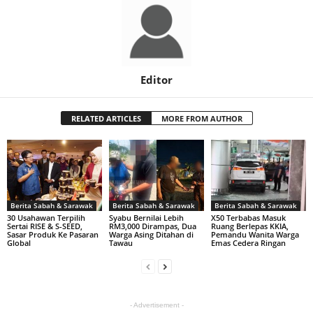
Editor
RELATED ARTICLES
MORE FROM AUTHOR
Berita Sabah & Sarawak
Berita Sabah & Sarawak
Berita Sabah & Sarawak
30 Usahawan Terpilih
Syabu Bernilai Lebih
X50 Terbabas Masuk
Sertai RISE & S-SEED,
RM3,000 Dirampas, Dua
Ruang Berlepas KKIA,
Sasar Produk Ke Pasaran
Warga Asing Ditahan di
Pemandu Wanita Warga
Global
Tawau
Emas Cedera Ringan
- Advertisement -