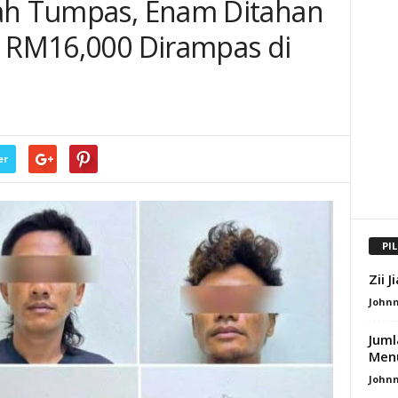
dah Tumpas, Enam Ditahan
i RM16,000 Dirampas di
er
PI
Zii 
Johnn
Juml
Men
Johnn