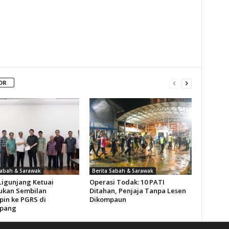
OR
Sabah & Sarawak
Berita Sabah & Sarawak
Ligunjang Ketuai
Operasi Todak: 10 PATI
kan Sembilan
Ditahan, Penjaja Tanpa Lesen
in ke PGRS di
Dikompaun
pang