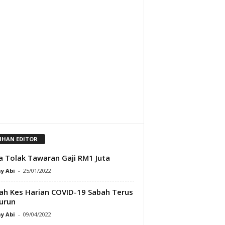
LIHAN EDITOR
Jia Tolak Tawaran Gaji RM1 Juta
y Abi
-
25/01/2022
ah Kes Harian COVID-19 Sabah Terus
urun
y Abi
-
09/04/2022