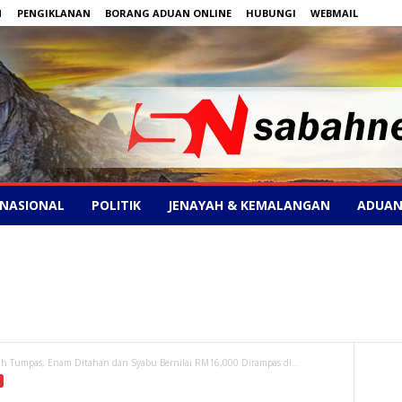
N
PENGIKLANAN
BORANG ADUAN ONLINE
HUBUNGI
WEBMAIL
NASIONAL
POLITIK
JENAYAH & KEMALANGAN
ADUAN
ah Tumpas, Enam Ditahan dan Syabu Bernilai RM16,000 Dirampas di...