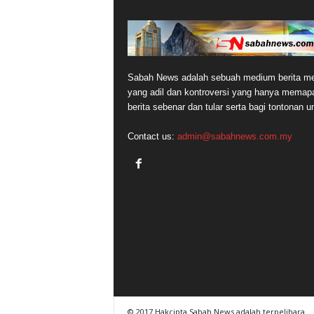
Sabah News adalah sebuah medium berita me
yang adil dan kontroversi yang hanya memap
berita sebenar dan tular serta bagi tontonan 
Contact us:
admin@sabahnews.com.my
© 2017 Hakcipta Sabah News adalah terpelihara.