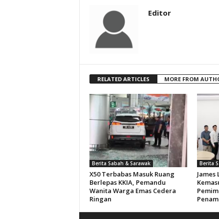
Editor
RELATED ARTICLES
MORE FROM AUTH
Berita Sabah & Sarawak
Berita 
X50 Terbabas Masuk Ruang
James 
Berlepas KKIA, Pemandu
Kemasu
Wanita Warga Emas Cedera
Pemimp
Ringan
Penam