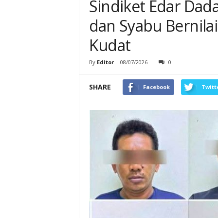
Sindiket Edar Da
dan Syabu Bernila
Kudat
By
Editor
-
08/07/2026
0
SHARE
Facebook
Twitt