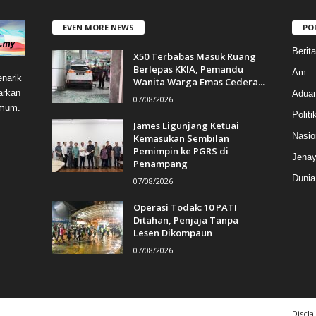
EVEN MORE NEWS
PO
Berit
X50 Terbabas Masuk Ruang
Berlepas KKIA, Pemandu
Am
narik
Wanita Warga Emas Cedera...
arkan
Aduan
07/08/2026
umum.
Politi
James Ligunjang Ketuai
Nasio
Kemasukan Sembilan
Pemimpin ke PGRS di
Jenay
Penampang
Dunia
07/08/2026
Operasi Todak: 10 PATI
Ditahan, Penjaja Tanpa
Lesen Dikompaun
07/08/2026
Discla