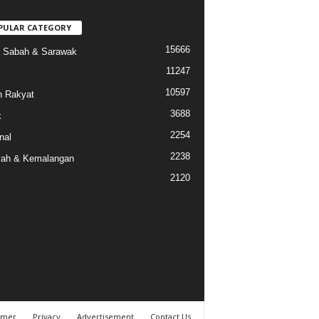
PULAR CATEGORY
15666
a Sabah & Sarawak
11247
10597
 Rakyat
3688
k
2254
nal
2238
ah & Kemalangan
2120
imer
Privacy
Advertisement
Contact Us