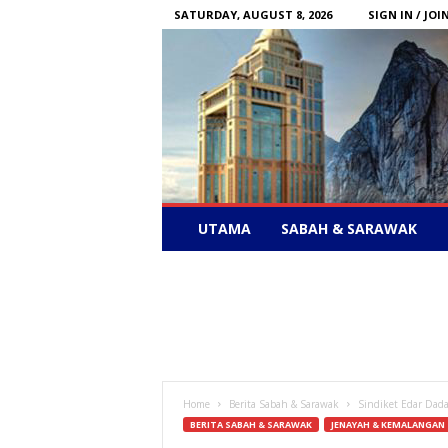
SATURDAY, AUGUST 8, 2026
SIGN IN / JOI
Sabah
UTAMA
SABAH & SARAWAK
News
–
Bebas
Bersuara
Home
Berita Sabah & Sarawak
Sindiket Edar Dad
BERITA SABAH & SARAWAK
JENAYAH & KEMALANGAN