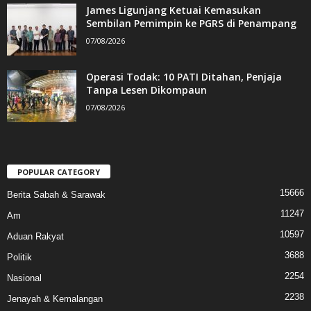
James Ligunjang Ketuai Kemasukan
Sembilan Pemimpin ke PGRS di Penampang
07/08/2026
Operasi Todak: 10 PATI Ditahan, Penjaja
Tanpa Lesen Dikompaun
07/08/2026
POPULAR CATEGORY
15666
Berita Sabah & Sarawak
11247
Am
10597
Aduan Rakyat
3688
Politik
2254
Nasional
2238
Jenayah & Kemalangan