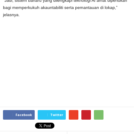
“Jadi, sistem baharu yang dilengkapi teknologi AI amat diperlukan
bagi memperkukuh akauntabiliti serta pemantauan di lokap,”
jelasnya.
Facebook
Twitter