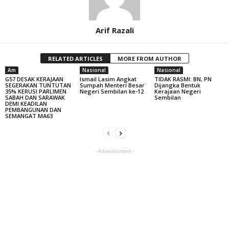
Arif Razali
RELATED ARTICLES
MORE FROM AUTHOR
Am
Nasional
Nasional
G57 DESAK KERAJAAN
Ismail Lasim Angkat
TIDAK RASMI: BN, PN
SEGERAKAN TUNTUTAN
Sumpah Menteri Besar
Dijangka Bentuk
35% KERUSI PARLIMEN
Negeri Sembilan ke-12
Kerajaan Negeri
SABAH DAN SARAWAK
Sembilan
DEMI KEADILAN
PEMBANGUNAN DAN
SEMANGAT MA63
- Advertisement -