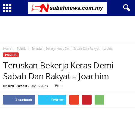
Home
Politik
Teruskan Bekerja Keras Demi Sabah Dan Rakyat – Joachim
POLITIK
Teruskan Bekerja Keras Demi
Sabah Dan Rakyat – Joachim
By
Arif Razali
-
06/06/2023
0
Facebook
Twitter