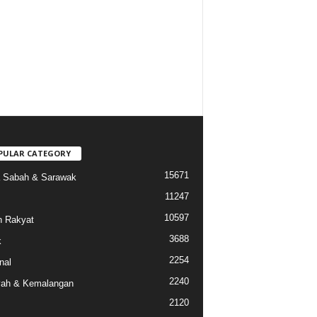
PULAR CATEGORY
15671
a Sabah & Sarawak
11247
10597
 Rakyat
3688
k
2254
nal
2240
ah & Kemalangan
2120