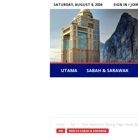
SATURDAY, AUGUST 8, 2026
SIGN IN / JOI
Sabah
UTAMA
SABAH & SARAWAK
News
–
Bebas
Bersuara
Home
Am
Tiada Keperluan Pasang ‘Pagar Kawat B
AM
BERITA SABAH & SARAWAK