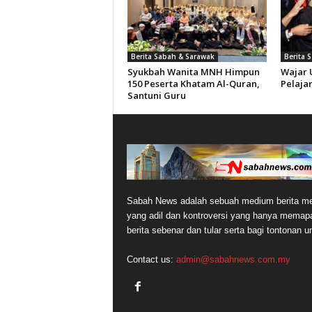
Berita Sabah & Sarawak
Berita 
Syukbah Wanita MNH Himpun
Wajar 
150 Peserta Khatam Al-Quran,
Pelajar
Santuni Guru
Sabah News adalah sebuah medium berita me
yang adil dan kontroversi yang hanya memap
berita sebenar dan tular serta bagi tontonan 
Contact us:
admin@sabahnews.com.my