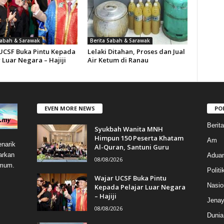
Sabah & Sarawak
Berita Sabah & Sarawak
UCSF Buka Pintu Kepada
Lelaki Ditahan, Proses dan Jual
 Luar Negara – Hajiji
Air Ketum di Ranau
EVEN MORE NEWS
PO
Berit
Syukbah Wanita MNH
Himpun 150 Peserta Khatam
Am
narik
Al-Quran, Santuni Guru
arkan
Aduan
08/08/2026
umum.
Politi
Wajar UCSF Buka Pintu
Nasio
Kepada Pelajar Luar Negara
– Hajiji
Jenay
08/08/2026
Dunia