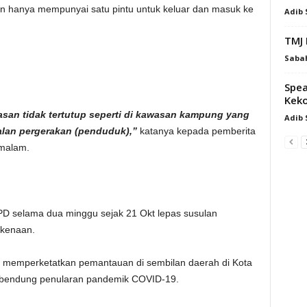
 dan hanya mempunyai satu pintu untuk keluar dan masuk ke
Adib
TMJ 
Saba
Spea
Keko
asan tidak tertutup seperti di kawasan kampung yang
Adib
lan pergerakan (penduduk),”
katanya kepada pemberita
emalam.
PD selama dua minggu sejak 21 Okt lepas susulan
rkenaan.
rus memperketatkan pemantauan di sembilan daerah di Kota
mbendung penularan pandemik COVID-19.