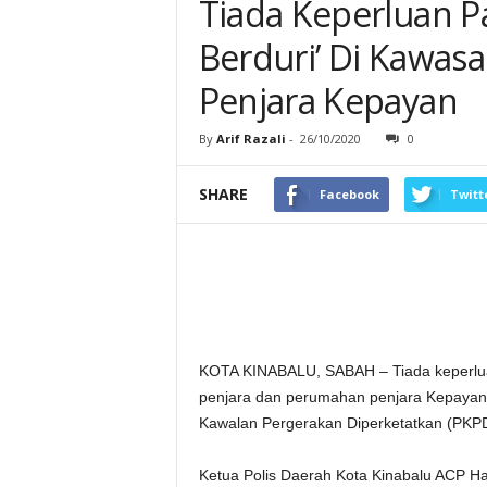
Tiada Keperluan P
Berduri’ Di Kawas
Penjara Kepayan
By
Arif Razali
-
26/10/2020
0
SHARE
Facebook
Twitt
KOTA KINABALU, SABAH – Tiada keperlua
penjara dan perumahan penjara Kepayan
Kawalan Pergerakan Diperketatkan (PKPD
Ketua Polis Daerah Kota Kinabalu ACP Hab