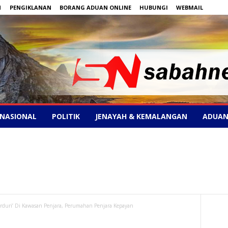
N
PENGIKLANAN
BORANG ADUAN ONLINE
HUBUNGI
WEBMAIL
NASIONAL
POLITIK
JENAYAH & KEMALANGAN
ADUAN
erduri’ Di Kawasan Penjara, Perumahan Penjara Kepayan