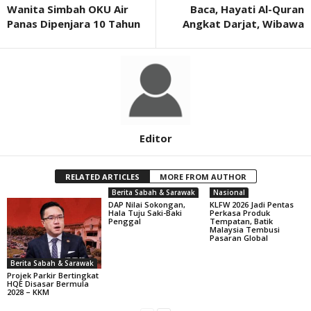
Wanita Simbah OKU Air
Baca, Hayati Al-Quran
Panas Dipenjara 10 Tahun
Angkat Darjat, Wibawa
Editor
RELATED ARTICLES
MORE FROM AUTHOR
Berita Sabah & Sarawak
Nasional
DAP Nilai Sokongan,
KLFW 2026 Jadi Pentas
Hala Tuju Saki-Baki
Perkasa Produk
Penggal
Tempatan, Batik
Malaysia Tembusi
Pasaran Global
Berita Sabah & Sarawak
Projek Parkir Bertingkat
HQE Disasar Bermula
2028 – KKM