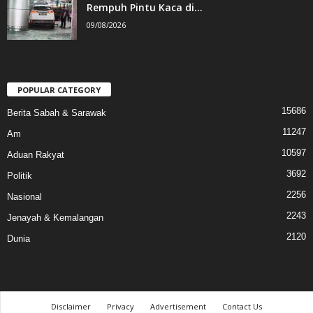
Rempuh Pintu Kaca di...
09/08/2026
POPULAR CATEGORY
15686
Berita Sabah & Sarawak
11247
Am
10597
Aduan Rakyat
3692
Politik
2256
Nasional
2243
Jenayah & Kemalangan
2120
Dunia
Disclaimer
Privacy
Advertisement
Contact Us