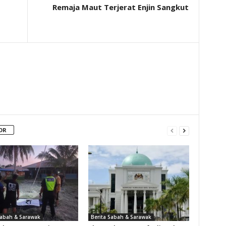
Remaja Maut Terjerat Enjin Sangkut
OR
Sabah & Sarawak
Berita Sabah & Sarawak