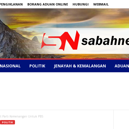
PENGIKLANAN
BORANG ADUAN ONLINE
HUBUNGI
WEBMAIL
NASIONAL
POLITIK
JENAYAH & KEMALANGAN
ADUAN
t Parti Kemenangan Untuk PBS
POLITIK