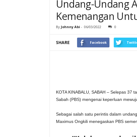
Undang-Undang An
Kemenangan Untu
By
Johnny Abi
-
06/03/2022
0
SHARE
Facebook
Twitt
KOTA KINABALU, SABAH – Selepas 37 tahu
Sabah (PBS) mengenai keperluan mewujud
Sebagai salah satu perintis dalam undang
Maximus Ongkili menegaskan PBS semem