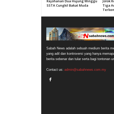
Kejohanan Dua Hujung Minggu
Jolok 
SSTA Cungkil Bakat Muda
Tiga A
Terken
Sabah News adalah sebuah medium berita me
yang adil dan kontroversi yang hanya memap
berita sebenar dan tular serta bagi tontonan 
Contact us:
admin@sabahnews.com.my