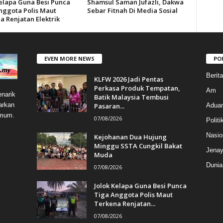
Kelapa Guna Besi Punca
Shamsul Saman Jufazli, Dakwa
nggota Polis Maut
Sebar Fitnah Di Media Sosial
a Renjatan Elektrik
EVEN MORE NEWS
PO
Berit
KLFW 2026 Jadi Pentas
Perkasa Produk Tempatan,
Am
narik
Batik Malaysia Tembusi
arkan
Pasaran...
Aduan
umum.
07/08/2026
Politi
Nasio
Kejohanan Dua Hujung
Minggu SSTA Cungkil Bakat
Jenay
Muda
Dunia
07/08/2026
Jolok Kelapa Guna Besi Punca
Tiga Anggota Polis Maut
Terkena Renjatan...
07/08/2026