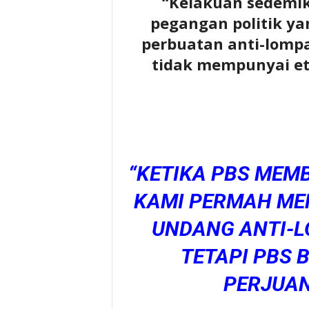
“Kelakuan sedemik
pegangan politik yan
perbuatan anti-lompat
tidak mempunyai et
“KETIKA PBS MEM
KAMI PERMAH M
UNDANG ANTI-L
TETAPI PBS 
PERJUA