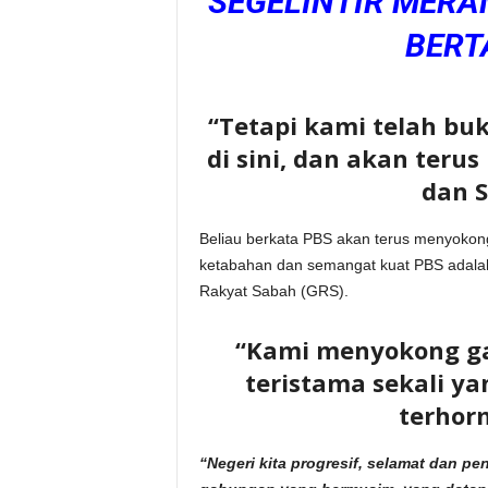
SEGELINTIR MERAM
BERT
“Tetapi kami telah bu
di sini, dan akan teru
dan S
Beliau berkata PBS akan terus menyok
ketabahan dan semangat kuat PBS adala
Rakyat Sabah (GRS).
“Kami menyokong gab
teristama sekali y
terhor
“Negeri kita progresif, selamat dan p