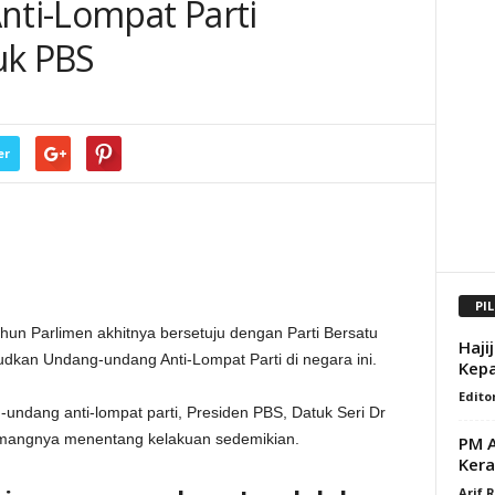
ti-Lompat Parti
k PBS
er
PI
n Parlimen akhitnya bersetuju dengan Parti Bersatu
Haji
kan Undang-undang Anti-Lompat Parti di negara ini.
Kepa
Edito
-undang anti-lompat parti, Presiden PBS, Datuk Seri Dr
angnya menentang kelakuan sedemikian.
PM A
Kera
Arif 