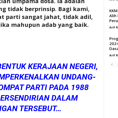
ian umpama dosa. Ia adalah
g tidak berprinsip. Bagi kami,
KKM 
 parti sangat jahat, tidak adil,
Alih
Peru
ika mahupun adab yang baik.
Arif 
Prog
2024
Dasa
Arif 
BENTUK KERAJAAN NEGERI,
EMPERKENALKAN UNDANG-
OMPAT PARTI PADA 1988
BERSENDIRIAN DALAM
NGAN TERSEBUT…