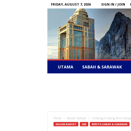
FRIDAY, AUGUST 7, 2026
SIGN IN / JOIN
Sabah
UTAMA
SABAH & SARAWAK
News
–
Bebas
Bersuara
Home
Aduan Rakyat
Undang-Undang Anti-Lompa
ADUAN RAKYAT
AM
BERITA SABAH & SARAWAK