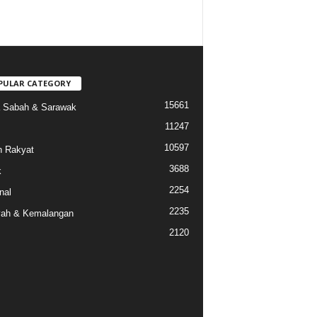
PULAR CATEGORY
15661
a Sabah & Sarawak
11247
10597
 Rakyat
3688
k
2254
nal
2235
ah & Kemalangan
2120