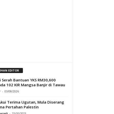
LIHAN EDITOR
ji Serah Bantuan YKS RM30,600
da 102 KIR Mangsa Banjir di Tawau
r
-
03/08/2026
kui Terima Ugutan, Mula Diserang
na Pertahan Palestin
Razali
-
25/10/2023