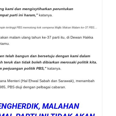
g kami dan mengisytiharkan peruntukan
pat parti ini haram,”
katanya.
mpin tertinggi PBS memotong kek sempena Majlis Makan Malam ke-37 PBS…
makan malam ulang tahun ke-37 parti itu, di Dewan Hakka
etamu.
men telah bangun dan bersetuju dengan kami dalam
teruk dan tidak boleh dibiarkan merosaki politik kita.
m perjuangan politik PBS,”
katanya.
erdana Menteri (Hal Ehwal Sabah dan Sarawak), menambah
985, PBS diuji dengan pelbagai cabaran.
ENGHERDIK, MALAHAN