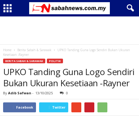
Home
Berita Sabah & Sarawak
UPKO Tanding Guna Logo Sendiri Bukan Ukuran
Kesetiaan -Rayner
BERITA SABAH & SARAWAK
POLITIK
UPKO Tanding Guna Logo Sendiri
Bukan Ukuran Kesetiaan -Rayner
By
Adib Safwan
-
13/10/2025
0
Facebook
Twitter