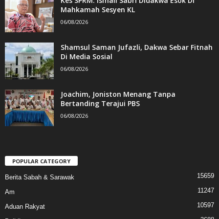
Kes SPRM: Ismail Sabri Didakwa Esok Di
Mahkamah Sesyen KL
06/08/2026
Shamsul Saman Jufazli, Dakwa Sebar Fitnah
Di Media Sosial
06/08/2026
Joachim, Joniston Menang Tanpa
Bertanding Terajui PBS
06/08/2026
POPULAR CATEGORY
15659
Berita Sabah & Sarawak
11247
Am
10597
Aduan Rakyat