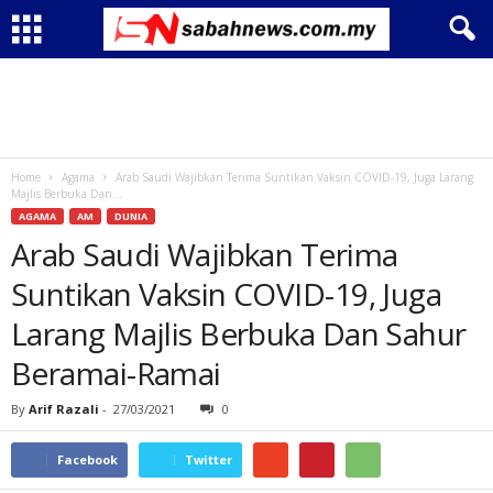
Home
Agama
Arab Saudi Wajibkan Terima Suntikan Vaksin COVID-19, Juga Larang
Majlis Berbuka Dan...
AGAMA
AM
DUNIA
Arab Saudi Wajibkan Terima
Suntikan Vaksin COVID-19, Juga
Larang Majlis Berbuka Dan Sahur
Beramai-Ramai
By
Arif Razali
-
27/03/2021
0
Facebook
Twitter