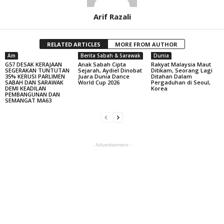
Arif Razali
RELATED ARTICLES
MORE FROM AUTHOR
Am
Berita Sabah & Sarawak
Dunia
G57 DESAK KERAJAAN
Anak Sabah Cipta
Rakyat Malaysia Maut
SEGERAKAN TUNTUTAN
Sejarah, Aydiel Dinobat
Ditikam, Seorang Lagi
35% KERUSI PARLIMEN
Juara Dunia Dance
Ditahan Dalam
SABAH DAN SARAWAK
World Cup 2026
Pergaduhan di Seoul,
DEMI KEADILAN
Korea
PEMBANGUNAN DAN
SEMANGAT MA63
- Advertisement -