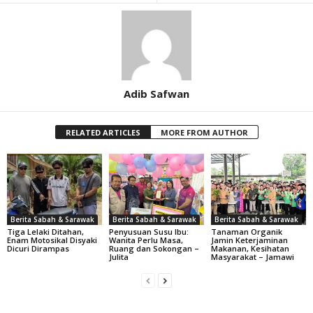
Adib Safwan
RELATED ARTICLES
MORE FROM AUTHOR
Berita Sabah & Sarawak
Berita Sabah & Sarawak
Berita Sabah & Sarawak
Tiga Lelaki Ditahan,
Penyusuan Susu Ibu:
Tanaman Organik
Enam Motosikal Disyaki
Wanita Perlu Masa,
Jamin Keterjaminan
Dicuri Dirampas
Ruang dan Sokongan –
Makanan, Kesihatan
Julita
Masyarakat – Jamawi