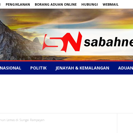
N
PENGIKLANAN
BORANG ADUAN ONLINE
HUBUNGI
WEBMAIL
NASIONAL
POLITIK
JENAYAH & KEMALANGAN
ADUAN
ahun Lemas di Sungai Rampayan