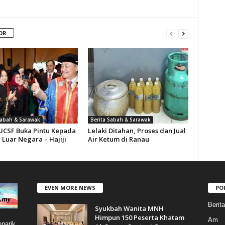
OR
Sabah & Sarawak
Berita Sabah & Sarawak
UCSF Buka Pintu Kepada
Lelaki Ditahan, Proses dan Jual
 Luar Negara – Hajiji
Air Ketum di Ranau
EVEN MORE NEWS
PO
Berit
Syukbah Wanita MNH
Himpun 150 Peserta Khatam
Am
narik