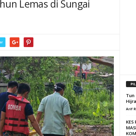
ahun Lemas di Sungai
er
PI
Tun 
Hijr
Arif 
KES
MAS
KOM