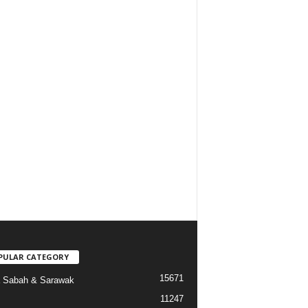
PULAR CATEGORY
15671
a Sabah & Sarawak
11247