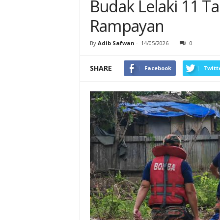
Budak Lelaki 11 T
Rampayan
By
Adib Safwan
-
14/05/2026
0
SHARE
Facebook
Twitt