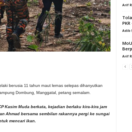
Arif 
Tola
PKR 
Adib
MoU 
Ber
Arif 
aki berusia 11 tahun maut lemas selepas dihanyutkan
Kampung Dombung, Manggatal, petang semalam.
P Kasim Muda berkata, kejadian berlaku kira-kira jam
zan Ahmad bersama sembilan rakannya pergi ke sungai
ntuk mencari ikan.