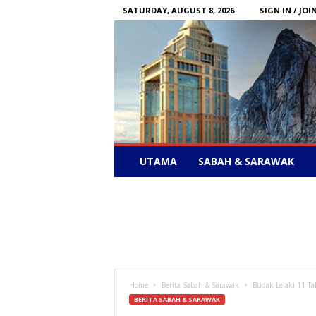
SATURDAY, AUGUST 8, 2026
SIGN IN / JOI
Sabah
UTAMA
SABAH & SARAWAK
News
–
Bebas
Bersuara
Home
Berita Sabah & Sarawak
Budak Lelaki 11 T
BERITA SABAH & SARAWAK