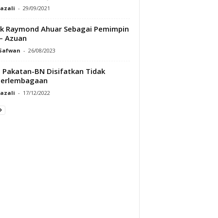
Razali
-
29/09/2021
k Raymond Ahuar Sebagai Pemimpin
– Azuan
 Safwan
-
26/08/2023
Pakatan-BN Disifatkan Tidak
perlembagaan
Razali
-
17/12/2022