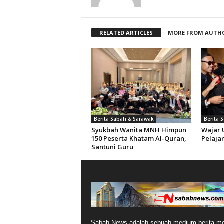
RELATED ARTICLES
MORE FROM AUTH
Berita Sabah & Sarawak
Berita 
Syukbah Wanita MNH Himpun
Wajar 
150 Peserta Khatam Al-Quran,
Pelajar
Santuni Guru
Sabah News adalah sebuah medium berita me