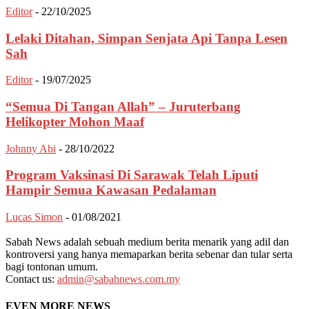
Editor
-
22/10/2025
Lelaki Ditahan, Simpan Senjata Api Tanpa Lesen
Sah
Editor
-
19/07/2025
“Semua Di Tangan Allah” – Juruterbang
Helikopter Mohon Maaf
Johnny Abi
-
28/10/2022
Program Vaksinasi Di Sarawak Telah Liputi
Hampir Semua Kawasan Pedalaman
Lucas Simon
-
01/08/2021
Sabah News adalah sebuah medium berita menarik yang adil dan
kontroversi yang hanya memaparkan berita sebenar dan tular serta
bagi tontonan umum.
Contact us:
admin@sabahnews.com.my
EVEN MORE NEWS