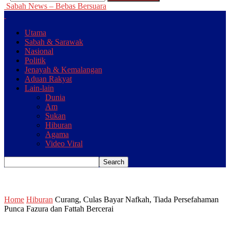
Sabah News – Bebas Bersuara
Utama
Sabah & Sarawak
Nasional
Politik
Jenayah & Kemalangan
Aduan Rakyat
Lain-lain
Dunia
Am
Sukan
Hiburan
Agama
Video Viral
Home
Hiburan
Curang, Culas Bayar Nafkah, Tiada Persefahaman
Punca Fazura dan Fattah Bercerai