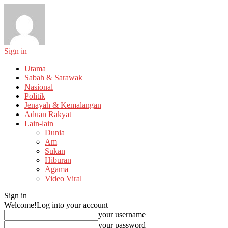
Sign in
Utama
Sabah & Sarawak
Nasional
Politik
Jenayah & Kemalangan
Aduan Rakyat
Lain-lain
Dunia
Am
Sukan
Hiburan
Agama
Video Viral
Sign in
Welcome!
Log into your account
your username
your password