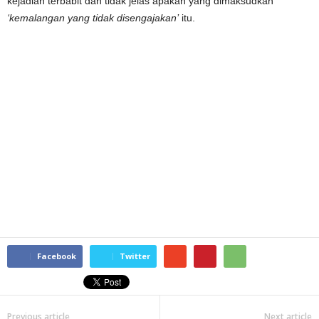
kejadian terbabit dan tidak jelas apakah yang dimaksudkan
‘kemalangan yang tidak disengajakan’
itu.
Facebook
Twitter
Previous article
Next article