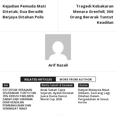
Kejadian Pemuda Mati
Tragedi Kebakaran
Ditetak; Dua Beradik
Menara Grenfell; 300
Berjaya Ditahan Polis
Orang Berarak Tuntut
Keadilan
Arif Razali
RELATED ARTICLES
MORE FROM AUTHOR
Am
Berita Sabah & Sarawak
Dunia
G57 DESAK KERAJAAN
Anak Sabah Cipta
Rakyat Malaysia Maut
SEGERAKAN TUNTUTAN
Sejarah, Aydiel Dinobat
Ditikam, Seorang Lagi
35% KERUSI PARLIMEN
Juara Dunia Dance
Ditahan Dalam
SABAH DAN SARAWAK
World Cup 2026
Pergaduhan di Seoul,
DEMI KEADILAN
Korea
PEMBANGUNAN DAN
SEMANGAT MA63