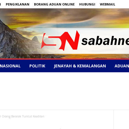
N
PENGIKLANAN
BORANG ADUAN ONLINE
HUBUNGI
WEBMAIL
NASIONAL
POLITIK
JENAYAH & KEMALANGAN
ADUAN
0 Orang Berarak Tuntut Keadilan