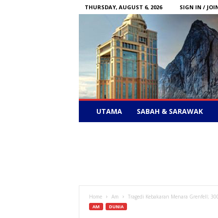
THURSDAY, AUGUST 6, 2026
SIGN IN / JOI
Sabah
UTAMA
SABAH & SARAWAK
News
–
Bebas
Bersuara
Home
Am
Tragedi Kebakaran Menara Grenfell; 30
AM
DUNIA