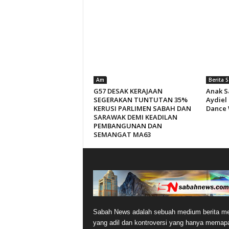
Am
Berita 
G57 DESAK KERAJAAN
Anak S
SEGERAKAN TUNTUTAN 35%
Aydiel
KERUSI PARLIMEN SABAH DAN
Dance 
SARAWAK DEMI KEADILAN
PEMBANGUNAN DAN
SEMANGAT MA63
Sabah News adalah sebuah medium berita me
yang adil dan kontroversi yang hanya memap