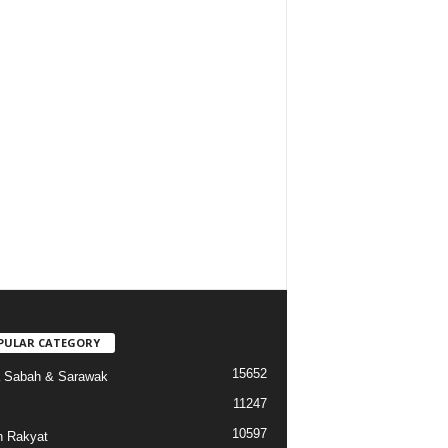
PULAR CATEGORY
15652
a Sabah & Sarawak
11247
10597
 Rakyat