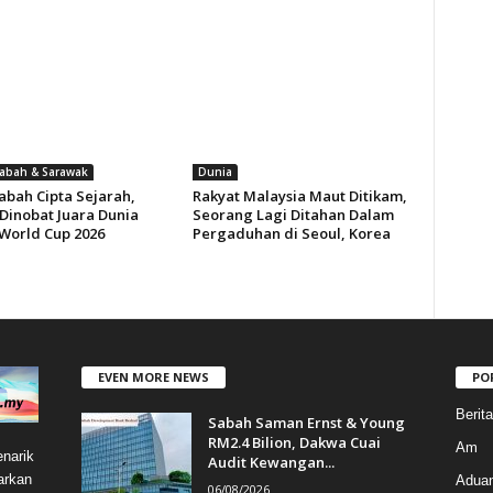
Sabah & Sarawak
Dunia
abah Cipta Sejarah,
Rakyat Malaysia Maut Ditikam,
 Dinobat Juara Dunia
Seorang Lagi Ditahan Dalam
World Cup 2026
Pergaduhan di Seoul, Korea
EVEN MORE NEWS
PO
Berit
Sabah Saman Ernst & Young
RM2.4 Bilion, Dakwa Cuai
Am
narik
Audit Kewangan...
arkan
Aduan
06/08/2026