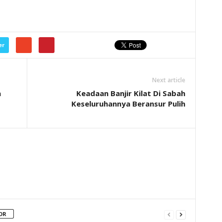
er
Next article
a
Keadaan Banjir Kilat Di Sabah
Keseluruhannya Beransur Pulih
OR