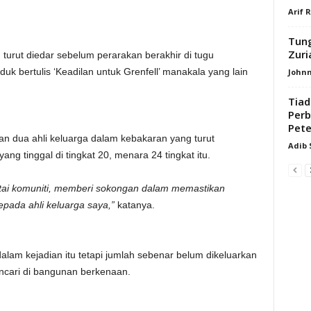
Arif 
Tung
Zuri
turut diedar sebelum perarakan berakhir di tugu
 bertulis ‘Keadilan untuk Grenfell’ manakala yang lain
Johnn
Tiad
Perb
Pete
an dua ahli keluarga dalam kebakaran yang turut
Adib
g tinggal di tingkat 20, menara 24 tingkat itu.
ertai komuniti, memberi sokongan dalam memastikan
pada ahli keluarga saya,”
katanya.
lam kejadian itu tetapi jumlah sebenar belum dikeluarkan
ncari di bangunan berkenaan.