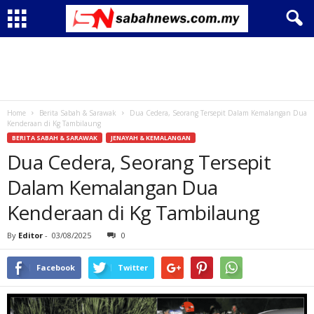
Home
Berita Sabah & Sarawak
Dua Cedera, Seorang Tersepit Dalam Kemalangan Dua
Kenderaan di Kg Tambilaung
BERITA SABAH & SARAWAK
JENAYAH & KEMALANGAN
Dua Cedera, Seorang Tersepit
Dalam Kemalangan Dua
Kenderaan di Kg Tambilaung
By
Editor
-
03/08/2025
0
Facebook
Twitter