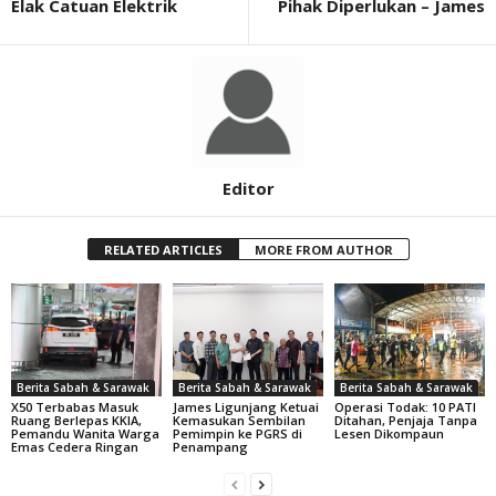
Elak Catuan Elektrik
Pihak Diperlukan – James
Editor
RELATED ARTICLES
MORE FROM AUTHOR
Berita Sabah & Sarawak
Berita Sabah & Sarawak
Berita Sabah & Sarawak
X50 Terbabas Masuk
James Ligunjang Ketuai
Operasi Todak: 10 PATI
Ruang Berlepas KKIA,
Kemasukan Sembilan
Ditahan, Penjaja Tanpa
Pemandu Wanita Warga
Pemimpin ke PGRS di
Lesen Dikompaun
Emas Cedera Ringan
Penampang