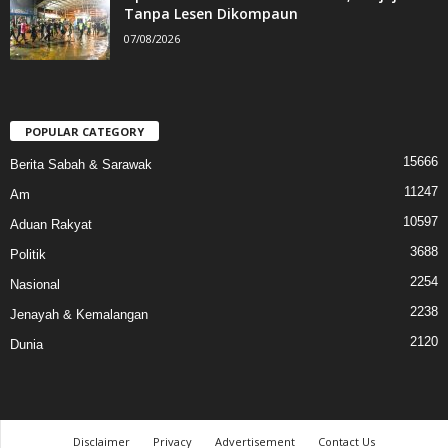
Tanpa Lesen Dikompaun
07/08/2026
POPULAR CATEGORY
15666
Berita Sabah & Sarawak
11247
Am
10597
Aduan Rakyat
3688
Politik
2254
Nasional
2238
Jenayah & Kemalangan
2120
Dunia
Disclaimer
Privacy
Advertisement
Contact Us