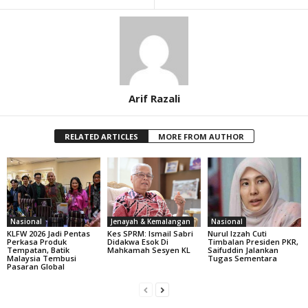
Arif Razali
RELATED ARTICLES
MORE FROM AUTHOR
Nasional
Jenayah & Kemalangan
Nasional
KLFW 2026 Jadi Pentas
Kes SPRM: Ismail Sabri
Nurul Izzah Cuti
Perkasa Produk
Didakwa Esok Di
Timbalan Presiden PKR,
Tempatan, Batik
Mahkamah Sesyen KL
Saifuddin Jalankan
Malaysia Tembusi
Tugas Sementara
Pasaran Global