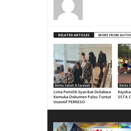
RELATED ARTICLES
MORE FROM AUTH
Berita Sabah & Sarawak
Berita 
Lima Pemilik Syarikat Didakwa
Kejoha
Kemuka Dokumen Palsu Tuntut
SSTA C
Insentif PERKESO