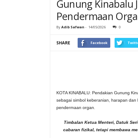
Gunung Kinabalu J
Pendermaan Orga
By
Adib Safwan
-
14/05/2026
0
SHARE
Facebook
Twitt
KOTA KINABALU: Pendakian Gunung Kinaba
sebagai simbol keberanian, harapan da
pendermaan organ.
Timbalan Ketua Menteri, Datuk Ser
cabaran fizikal, tetapi membawa me