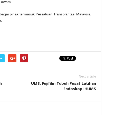
n awam.
bagai pihak termasuk Persatuan Transplantasi Malaysia
a.
er
Next article
h
UMS, Fujifilm Tubuh Pusat Latihan
Endoskopi HUMS