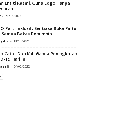
n Entiti Rasmi, Guna Logo Tanpa
enaran
r
-
20/03/2026
 Parti Inklusif, Sentiasa Buka Pintu
t Semua Bekas Pemimpin
y Abi
-
18/10/2021
h Catat Dua Kali Ganda Peningkatan
D-19 Hari Ini
Razali
-
04/02/2022