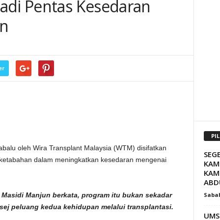
adi Pentas Kesedaran
n
er
PI
lu oleh Wira Transplant Malaysia (WTM) disifatkan
SEG
n ketabahan dalam meningkatkan kesedaran mengenai
KAM
KAM
ABDU
Saba
i Masidi Manjun berkata, program itu bukan sekadar
sej peluang kedua kehidupan melalui transplantasi.
UMS