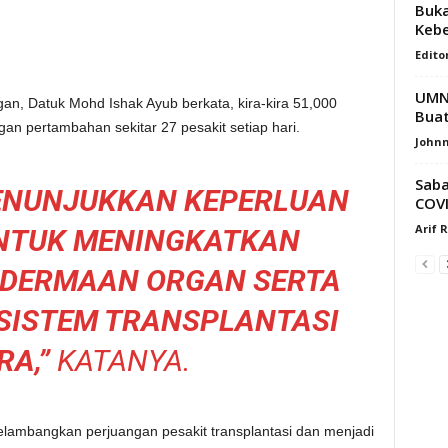
Buka
Keb
Edito
UMNO
n, Datuk Mohd Ishak Ayub berkata, kira-kira 51,000
Bua
ngan pertambahan sekitar 27 pesakit setiap hari.
Johnn
Saba
MENUNJUKKAN KEPERLUAN
COVI
Arif 
NTUK MENINGKATKAN
NDERMAAN ORGAN SERTA
SISTEM TRANSPLANTASI
RA,”
KATANYA.
lambangkan perjuangan pesakit transplantasi dan menjadi