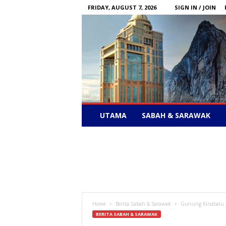
FRIDAY, AUGUST 7, 2026
SIGN IN / JOIN
Sabah
UTAMA
SABAH & SARAWAK
News
–
Bebas
Bersuara
Home
Berita Sabah & Sarawak
Gunung Kinabalu J
BERITA SABAH & SARAWAK