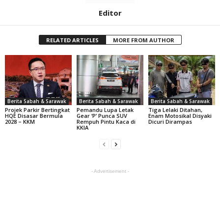
Editor
RELATED ARTICLES
MORE FROM AUTHOR
Berita Sabah & Sarawak
Berita Sabah & Sarawak
Berita Sabah & Sarawak
Projek Parkir Bertingkat
Pemandu Lupa Letak
Tiga Lelaki Ditahan,
HQE Disasar Bermula
Gear ‘P’ Punca SUV
Enam Motosikal Disyaki
2028 – KKM
Rempuh Pintu Kaca di
Dicuri Dirampas
KKIA
- Advertisement -