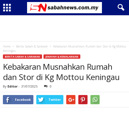
Home
Berita Sabah & Sarawak
Kebakaran Musnahkan Rumah dan Stor di Kg Mottou
Keningau
BERITA SABAH & SARAWAK
JENAYAH & KEMALANGAN
Kebakaran Musnahkan Rumah
dan Stor di Kg Mottou Keningau
By
Editor
-
31/07/2025
0
Facebook
Twitter