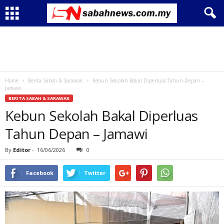
Home
Berita Sabah & Sarawak
Kebun Sekolah Bakal Diperluas Tahun Depan –
Jamawi
BERITA SABAH & SARAWAK
Kebun Sekolah Bakal Diperluas
Tahun Depan – Jamawi
By
Editor
-
16/06/2026
0
Facebook
Twitter