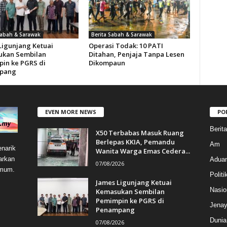
Sabah & Sarawak
Berita Sabah & Sarawak
Ligunjang Ketuai
Operasi Todak: 10 PATI
kan Sembilan
Ditahan, Penjaja Tanpa Lesen
in ke PGRS di
Dikompaun
pang
EVEN MORE NEWS
PO
Berit
X50 Terbabas Masuk Ruang
Berlepas KKIA, Pemandu
Am
narik
Wanita Warga Emas Cedera...
arkan
Aduan
07/08/2026
umum.
Politi
James Ligunjang Ketuai
Nasio
Kemasukan Sembilan
Pemimpin ke PGRS di
Jenay
Penampang
Dunia
07/08/2026