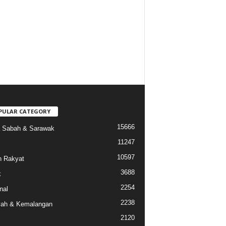
PULAR CATEGORY
15666
a Sabah & Sarawak
11247
10597
 Rakyat
3688
k
2254
nal
2238
ah & Kemalangan
2120