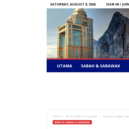
SATURDAY, AUGUST 8, 2026
SIGN IN / JOI
Sabah
UTAMA
SABAH & SARAWAK
News
–
Bebas
Bersuara
Home
Berita Sabah & Sarawak
Kerajaan Negeri Se
BERITA SABAH & SARAWAK