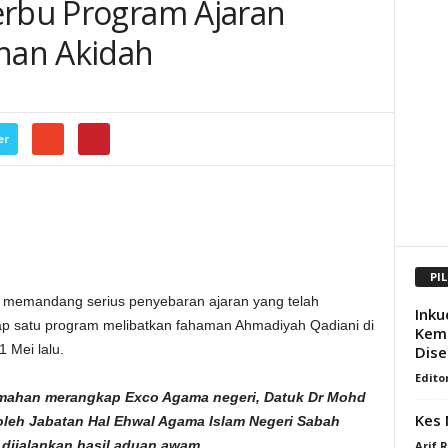
erbu Program Ajaran
ahan Akidah
er
PI
memandang serius penyebaran ajaran yang telah
Inku
dap satu program melibatkan fahaman Ahmadiyah Qadiani di
Kemu
 Mei lalu.
Dise
Edito
umahan merangkap Exco Agama negeri, Datuk Dr Mohd
Kes 
i oleh Jabatan Hal Ehwal Agama Islam Negeri Sabah
 dijalankan hasil aduan awam.
Arif 