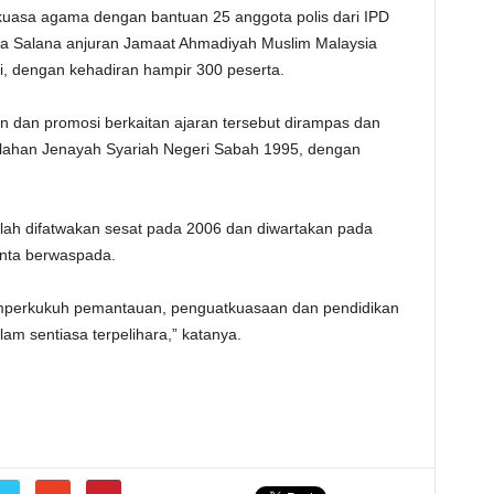
kuasa agama dengan bantuan 25 anggota polis dari IPD
lsa Salana anjuran Jamaat Ahmadiyah Muslim Malaysia
i, dengan kehadiran hampir 300 peserta.
n dan promosi berkaitan ajaran tersebut dirampas dan
lahan Jenayah Syariah Negeri Sabah 1995, dengan
lah difatwakan sesat pada 2006 dan diwartakan pada
minta berwaspada.
emperkukuh pemantauan, penguatkuasaan dan pendidikan
am sentiasa terpelihara,” katanya.