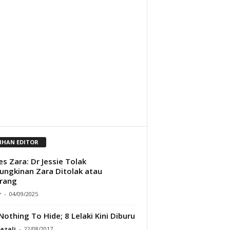
LIHAN EDITOR
es Zara: Dr Jessie Tolak
ngkinan Zara Ditolak atau
rang
r
-
04/09/2025
Nothing To Hide; 8 Lelaki Kini Diburu
Razali
-
22/08/2017