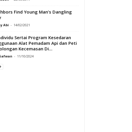
hbors Find Young Man’s Dangling
y
y Abi
-
14/02/2021
ndividu Sertai Program Kesedaran
gunaan Alat Pemadam Api dan Peti
olongan Kecemasan Di...
 Safwan
-
11/10/2024