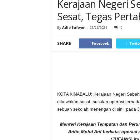
Kerajaan Negeri S
Sesat, Tegas Pert
By
Adib Safwan
-
02/06/2026
0
SHARE
Facebook
Twitt
KOTA KINABALU: Kerajaan Negeri Sabah 
difatwakan sesat, susulan operasi terha
sebuah sekolah menengah di sini, pada 31
Menteri Kerajaan Tempatan dan Per
Arifin Mohd Arif berkata, operas
(JHEAINS) itu