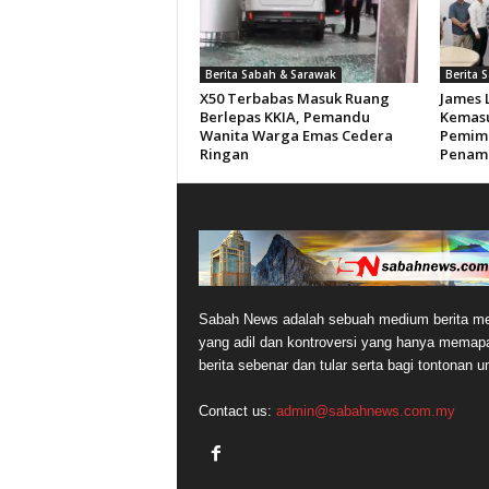
Berita Sabah & Sarawak
Berita 
X50 Terbabas Masuk Ruang
James 
Berlepas KKIA, Pemandu
Kemasu
Wanita Warga Emas Cedera
Pemimp
Ringan
Penam
Sabah News adalah sebuah medium berita me
yang adil dan kontroversi yang hanya memap
berita sebenar dan tular serta bagi tontonan 
Contact us:
admin@sabahnews.com.my