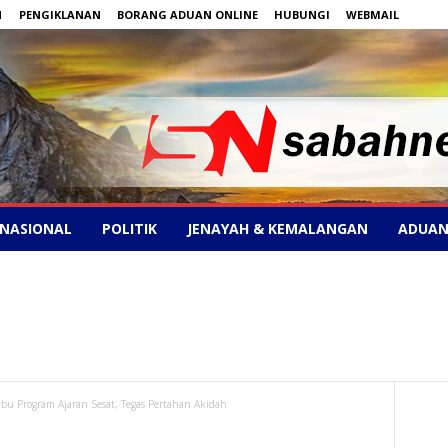
N
PENGIKLANAN
BORANG ADUAN ONLINE
HUBUNGI
WEBMAIL
NASIONAL
POLITIK
JENAYAH & KEMALANGAN
ADUAN
rbu Program Ajaran Sesat, Tegas Pertahan Akidah