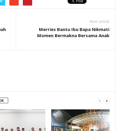
er
Next article
nuh
Merries Bantu Ibu Bapa Nikmati
Momen Bermakna Bersama Anak
OR