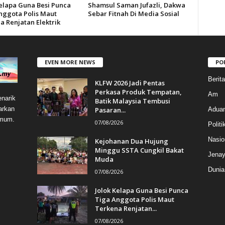
Kelapa Guna Besi Punca
Shamsul Saman Jufazli, Dakwa
nggota Polis Maut
Sebar Fitnah Di Media Sosial
a Renjatan Elektrik
EVEN MORE NEWS
PO
Berit
KLFW 2026 Jadi Pentas
Perkasa Produk Tempatan,
Am
narik
Batik Malaysia Tembusi
arkan
Pasaran...
Aduan
umum.
07/08/2026
Politi
Nasio
Kejohanan Dua Hujung
Minggu SSTA Cungkil Bakat
Jenay
Muda
Dunia
07/08/2026
Jolok Kelapa Guna Besi Punca
Tiga Anggota Polis Maut
Terkena Renjatan...
07/08/2026