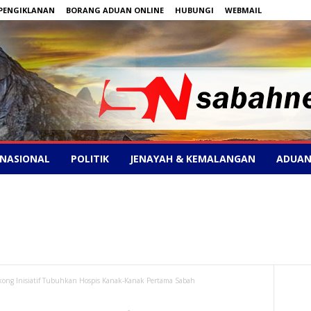
PENGIKLANAN
BORANG ADUAN ONLINE
HUBUNGI
WEBMAIL
NASIONAL
POLITIK
JENAYAH & KEMALANGAN
ADUAN
kong Inisiatif Tubuhkan Hospis Kanak-Kanak Pertama Sabah