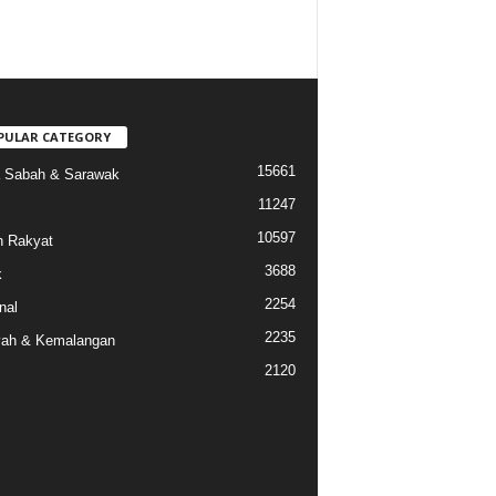
PULAR CATEGORY
15661
a Sabah & Sarawak
11247
10597
 Rakyat
3688
k
2254
nal
2235
ah & Kemalangan
2120