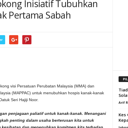
okong Inisiatif Tubuhkan
ak Pertama Sabah
er
PI
ong visi Persatuan Perubatan Malaysia (MMA) dan
Tiad
 Malaysia (MAPPAC) untuk menubuhkan hospis kanak-kanak
Sola
atuk Seri Hajiji Noor.
Arif 
ngan penjagaan paliatif untuk kanak-kanak. Menangani
Kes 
Kepa
gkah penting dalam usaha berterusan kita untuk
 kesihatan dan meneguhkan komitmen kita terhadap
Johnn