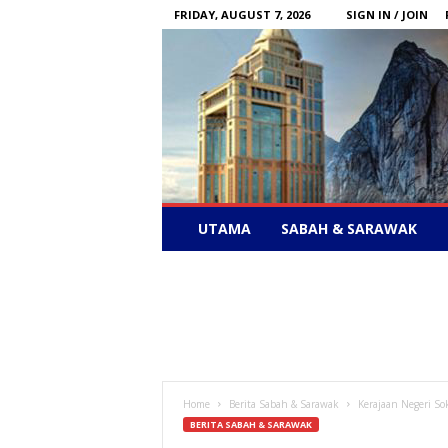
FRIDAY, AUGUST 7, 2026
SIGN IN / JOIN
Sabah
UTAMA
SABAH & SARAWAK
News
–
Bebas
Bersuara
Home
Berita Sabah & Sarawak
Kerajaan Negeri So
BERITA SABAH & SARAWAK