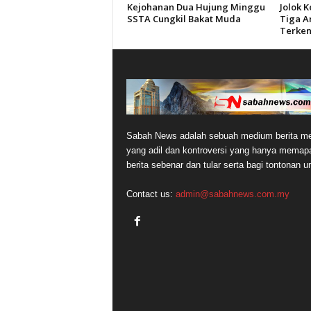
Kejohanan Dua Hujung Minggu
Jolok 
SSTA Cungkil Bakat Muda
Tiga A
Terken
Sabah News adalah sebuah medium berita me
yang adil dan kontroversi yang hanya memap
berita sebenar dan tular serta bagi tontonan 
Contact us:
admin@sabahnews.com.my