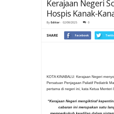
Kerajaan Negeri S
Hospis Kanak-Kan
By
Editor
-
02/08/2025
0
SHARE
Facebook
Twitt
KOTA KINABALU: Kerajaan Negeri menyok
Persatuan Penjagaan Paliatif Pediatrik
pertama di negeri ini, kata Ketua Menteri D
“Kerajaan Negeri mengiktiraf kepenti
cabaran ini merupakan satu lan
memperkukuh keadilan dalam sistem