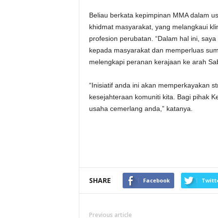
Beliau berkata kepimpinan MMA dalam u
khidmat masyarakat, yang melangkaui kli
profesion perubatan. “Dalam hal ini, s
kepada masyarakat dan memperluas sumber
melengkapi peranan kerajaan ke arah Sab
“Inisiatif anda ini akan memperkayakan s
kesejahteraan komuniti kita. Bagi pihak
usaha cemerlang anda,” katanya.
SHARE
Facebook
Twitt
Previous article