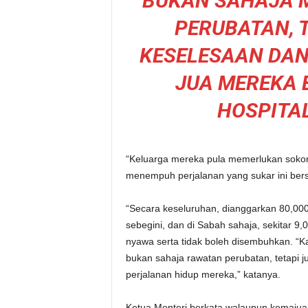
BUKAN SAHAJA 
PERUBATAN, 
KESELESAAN DAN
JUA MEREKA 
HOSPITAL
“Keluarga mereka pula memerlukan sok
menempuh perjalanan yang sukar ini bers
“Secara keseluruhan, dianggarkan 80,00
sebegini, dan di Sabah sahaja, sekitar
nyawa serta tidak boleh disembuhkan. “
bukan sahaja rawatan perubatan, tetapi 
perjalanan hidup mereka,” katanya.
Ketua Menteri berkata walaupun kemajuan 