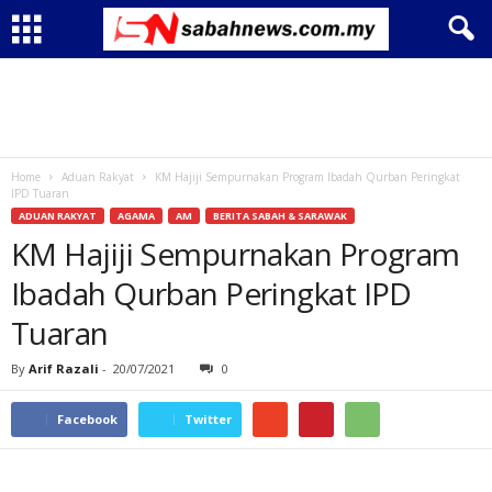
Home
Aduan Rakyat
KM Hajiji Sempurnakan Program Ibadah Qurban Peringkat
IPD Tuaran
ADUAN RAKYAT
AGAMA
AM
BERITA SABAH & SARAWAK
KM Hajiji Sempurnakan Program
Ibadah Qurban Peringkat IPD
Tuaran
By
Arif Razali
-
20/07/2021
0
Facebook
Twitter