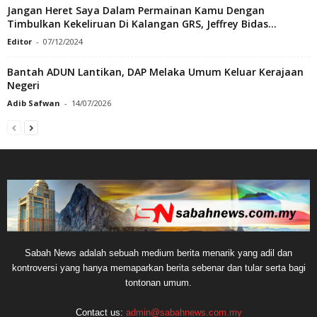
Jangan Heret Saya Dalam Permainan Kamu Dengan
Timbulkan Kekeliruan Di Kalangan GRS, Jeffrey Bidas...
Editor
-
07/12/2024
Bantah ADUN Lantikan, DAP Melaka Umum Keluar Kerajaan
Negeri
Adib Safwan
-
14/07/2026
Sabah News adalah sebuah medium berita menarik yang adil dan
kontroversi yang hanya memaparkan berita sebenar dan tular serta bagi
tontonan umum.
Contact us:
admin@sabahnews.com.my