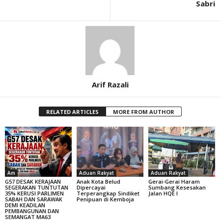
Sabri
Arif Razali
RELATED ARTICLES
MORE FROM AUTHOR
Am
Aduan Rakyat
Aduan Rakyat
G57 DESAK KERAJAAN
Anak Kota Belud
Gerai-Gerai Haram
SEGERAKAN TUNTUTAN
Dipercayai
Sumbang Kesesakan
35% KERUSI PARLIMEN
Terperangkap Sindiket
Jalan HQE I
SABAH DAN SARAWAK
Penipuan di Kemboja
DEMI KEADILAN
PEMBANGUNAN DAN
SEMANGAT MA63