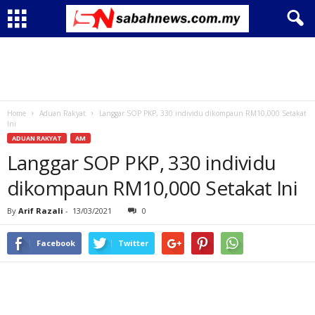
Home
Aduan Rakyat
Langgar SOP PKP, 330 individu dikompaun RM10,000 Setakat
Ini
ADUAN RAKYAT
AM
Langgar SOP PKP, 330 individu
dikompaun RM10,000 Setakat Ini
By
Arif Razali
-
13/03/2021
0
Facebook
Twitter