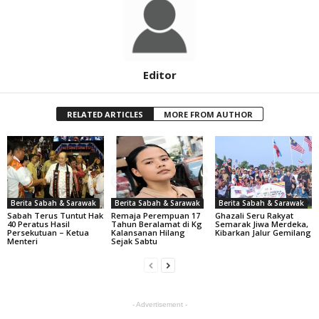
Editor
RELATED ARTICLES
MORE FROM AUTHOR
Berita Sabah & Sarawak
Berita Sabah & Sarawak
Berita Sabah & Sarawak
Sabah Terus Tuntut Hak
Remaja Perempuan 17
Ghazali Seru Rakyat
40 Peratus Hasil
Tahun Beralamat di Kg
Semarak Jiwa Merdeka,
Persekutuan – Ketua
Kalansanan Hilang
Kibarkan Jalur Gemilang
Menteri
Sejak Sabtu
- Advertisement -