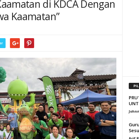
Kaamatan di KDCA Dengan
iwa Kaamatan”
er
PI
PRU
UNT
Johnn
Guru
Sesu
Arif 