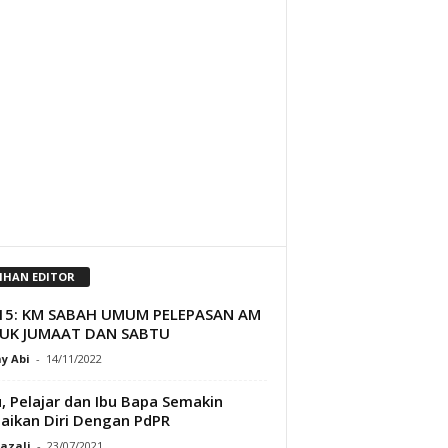
LIHAN EDITOR
15: KM SABAH UMUM PELEPASAN AM
UK JUMAAT DAN SABTU
y Abi
-
14/11/2022
, Pelajar dan Ibu Bapa Semakin
aikan Diri Dengan PdPR
Razali
-
23/07/2021