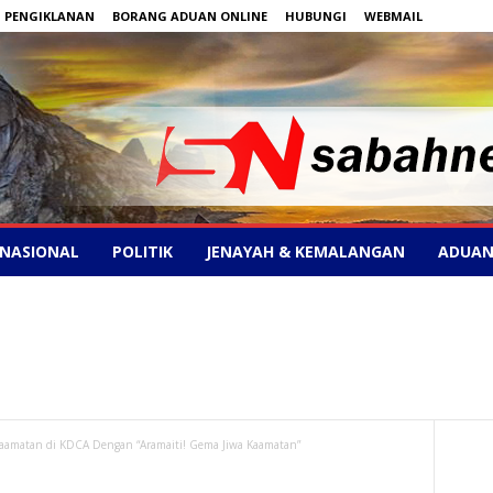
PENGIKLANAN
BORANG ADUAN ONLINE
HUBUNGI
WEBMAIL
NASIONAL
POLITIK
JENAYAH & KEMALANGAN
ADUAN
aamatan di KDCA Dengan “Aramaiti! Gema Jiwa Kaamatan”