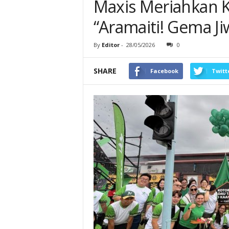
Maxis Meriahkan 
“Aramaiti! Gema J
By
Editor
-
28/05/2026
0
SHARE
Facebook
Twitt