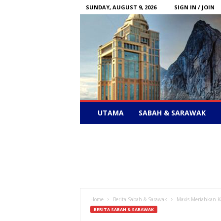
SUNDAY, AUGUST 9, 2026
SIGN IN / JOIN
Sabah
UTAMA
SABAH & SARAWAK
News
–
Bebas
Bersuara
Home
Berita Sabah & Sarawak
Maxis Meriahkan K
BERITA SABAH & SARAWAK