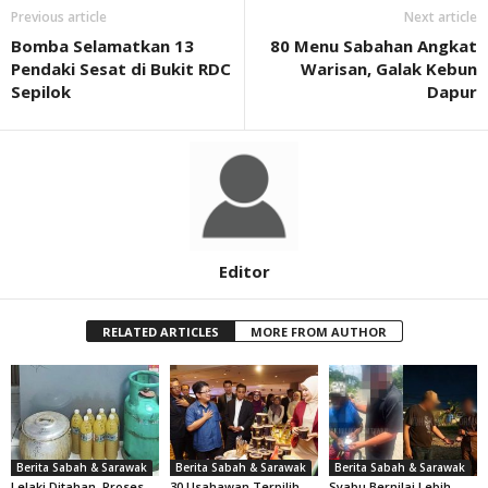
Previous article
Next article
Bomba Selamatkan 13
80 Menu Sabahan Angkat
Pendaki Sesat di Bukit RDC
Warisan, Galak Kebun
Sepilok
Dapur
Editor
RELATED ARTICLES
MORE FROM AUTHOR
Berita Sabah & Sarawak
Berita Sabah & Sarawak
Berita Sabah & Sarawak
Lelaki Ditahan, Proses
30 Usahawan Terpilih
Syabu Bernilai Lebih