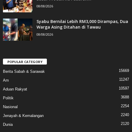
08/08/2026
Syabu Bernilai Lebih RM3,000 Dirampas, Dua
Warga Asing Ditahan di Tawau
08/08/2026
POPULAR CATEGORY
15669
Berita Sabah & Sarawak
11247
Am
10597
Aduan Rakyat
3688
Politik
2254
Nasional
2240
Jenayah & Kemalangan
2120
Dunia