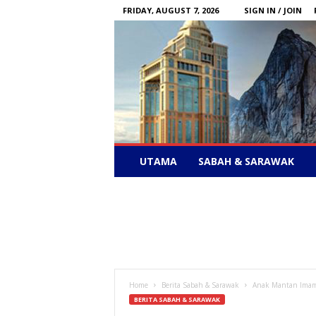
FRIDAY, AUGUST 7, 2026
SIGN IN / JOIN
Sabah
UTAMA
SABAH & SARAWAK
News
–
Bebas
Bersuara
Home
Berita Sabah & Sarawak
Anak Mantan Imam
BERITA SABAH & SARAWAK