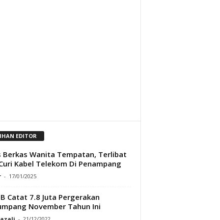
LIHAN EDITOR
s Berkas Wanita Tempatan, Terlibat
Curi Kabel Telekom Di Penampang
r
-
17/01/2025
 Catat 7.8 Juta Pergerakan
umpang November Tahun Ini
Razali
-
21/12/2022