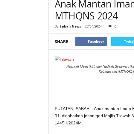
Anak Mantan Imam
MTHQNS 2024
By
Sabah News
-
27/04/2024
0
SHARE
Facebook
Twitt
Nashraff Ideen (kiri) dan Nadirah Syazwani (
Kebangsaan (MTHQK) Mei
PUTATAN, SABAH – Anak mantan Imam Bes
31, dinobatkan johan qari Majlis Tilawa
1445H/2024M.