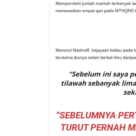
Memperolehi jumlah markah terbanyak iai
menewaskan empat qari pada MTHQNS ta
Menurut Nashraff, kejayaan beliau pada k
terutama ibunya selain berkat ilmu darip
“Sebelum ini saya 
tilawah sebanyak lima 
sek
“SEBELUMNYA PER
TURUT PERNAH M