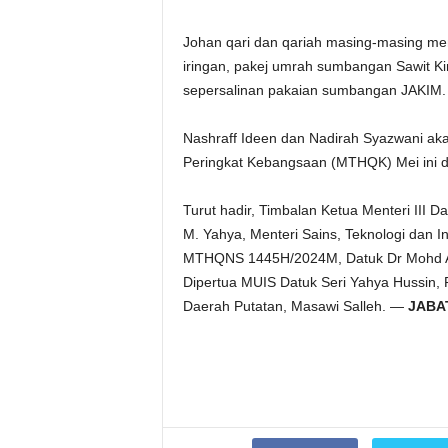
Johan qari dan qariah masing-masing m
iringan, pakej umrah sumbangan Sawit 
sepersalinan pakaian sumbangan JAKIM.
Nashraff Ideen dan Nadirah Syazwani aka
Peringkat Kebangsaan (MTHQK) Mei ini d
Turut hadir, Timbalan Ketua Menteri II
M. Yahya, Menteri Sains, Teknologi dan
MTHQNS 1445H/2024M, Datuk Dr Mohd Ari
Dipertua MUIS Datuk Seri Yahya Hussin,
Daerah Putatan, Masawi Salleh. —
JABA