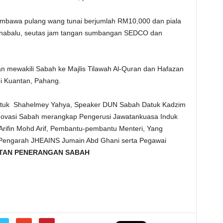
embawa pulang wang tunai berjumlah RM10,000 dan piala
Kinabalu, seutas jam tangan sumbangan SEDCO dan
n mewakili Sabah ke Majlis Tilawah Al-Quran dan Hafazan
i Kuantan, Pahang.
I Datuk Shahelmey Yahya, Speaker DUN Sabah Datuk Kadzim
 Inovasi Sabah merangkap Pengerusi Jawatankuasa Induk
fin Mohd Arif, Pembantu-pembantu Menteri, Yang
 Pengarah JHEAINS Jumain Abd Ghani serta Pegawai
TAN PENERANGAN SABAH