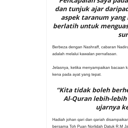
“Pencapaian saya pada k
dan tunjuk ajar darip
aspek taranum yang 
berlatih untuk menguasa
sur
Berbeza dengan Nashraff, cabaran Nadira
adalah melalui kawalan pernafasan.
Jelasnya, ketika menyampaikan bacaan k
kena pada ayat yang tepat.
“Kita tidak boleh ber
Al-Quran lebih-lebih
ujarnya k
Hadiah johan qari dan qariah disampaikan
bersama Toh Puan Norlidah Datuk R.M Ja