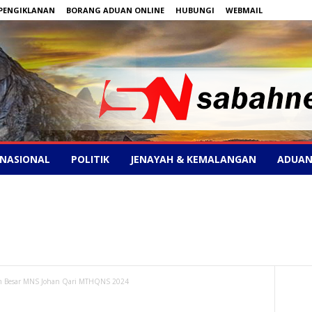
PENGIKLANAN
BORANG ADUAN ONLINE
HUBUNGI
WEBMAIL
NASIONAL
POLITIK
JENAYAH & KEMALANGAN
ADUAN
 Besar MNS Johan Qari MTHQNS 2024