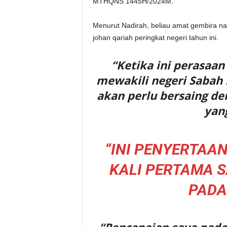
MTHQNS 1445H/2024M.
Menurut Nadirah, beliau amat gembira n
johan qariah peringkat negeri tahun ini.
“Ketika ini perasaa
mewakili negeri Sabah
akan perlu bersaing den
yan
“INI PENYERTAA
KALI PERTAMA 
PADA