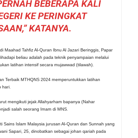
PERNAH BEBERAPA KALI
EGERI KE PERINGKAT
AAN,” KATANYA.
di Maahad Tahfiz Al-Quran Ibnu Al Jazari Beringgis, Papar
dihadapi beliau adalah pada teknik penyampaian melalui
an latihan intensif secara mujawwad (tilawah).
ohan Terbaik MTHQNS 2024 memperuntukkan latihan
 hari.
turut mengikuti jejak Allahyarham bapanya (Nahar
enjadi salah seorang Imam di MNS.
siti Sains Islam Malaysia jurusan Al-Quran dan Sunnah yang
ani Sapari, 25, dinobatkan sebagai johan qariah pada