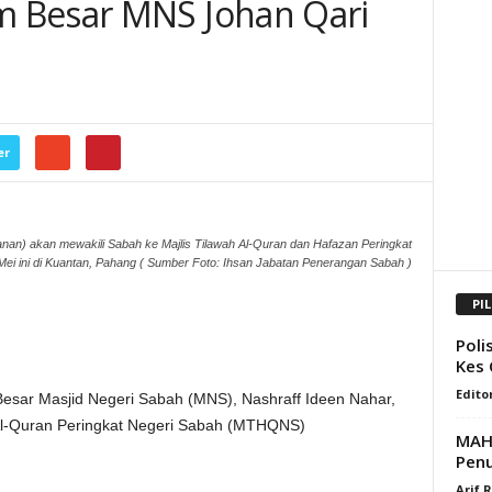
 Besar MNS Johan Qari
er
kanan) akan mewakili Sabah ke Majlis Tilawah Al-Quran dan Hafazan Peringkat
 ini di Kuantan, Pahang ( Sumber Foto: Ihsan Jabatan Penerangan Sabah )
PI
Poli
Kes 
Edito
ar Masjid Negeri Sabah (MNS), Nashraff Ideen Nahar,
h Al-Quran Peringkat Negeri Sabah (MTHQNS)
MAHB
Pen
Arif 